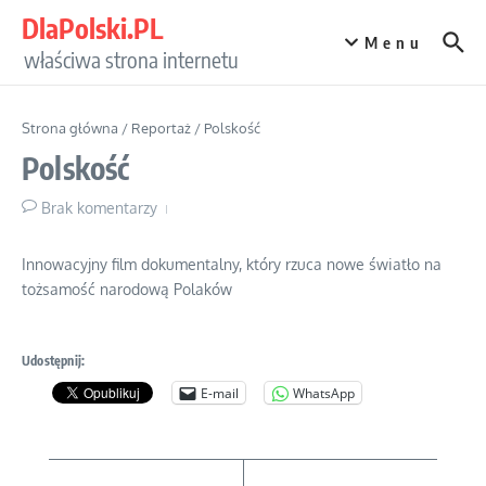
Przejdź do treści
DlaPolski.PL
Menu
właściwa strona internetu
Strona główna
/
Reportaż
/
Polskość
Polskość
Brak komentarzy
Innowacyjny film dokumentalny, który rzuca nowe światło na
tożsamość narodową Polaków
Udostępnij:
E-mail
WhatsApp