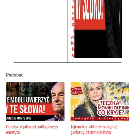
z
n
a
X
X
I
w
ie
k
u
Podobne
Gorzka pigułka od politycznego
Tajemnicze akta telewizyjnej
emeryta
gwiazdy dziennikarstwa