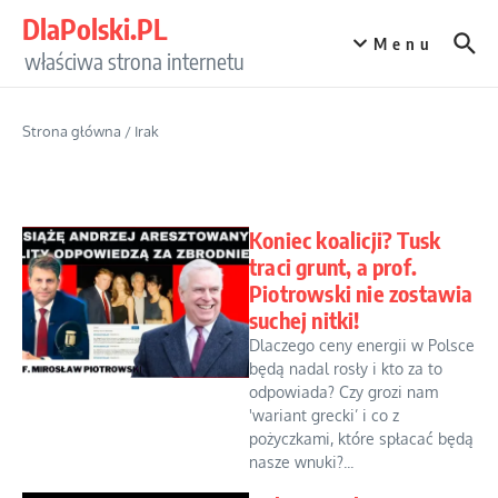
Przejdź do treści
DlaPolski.PL
Menu
właściwa strona internetu
Strona główna
/
Irak
Koniec koalicji? Tusk
traci grunt, a prof.
Piotrowski nie zostawia
suchej nitki!
Dlaczego ceny energii w Polsce
będą nadal rosły i kto za to
odpowiada? Czy grozi nam
'wariant grecki’ i co z
pożyczkami, które spłacać będą
nasze wnuki?...