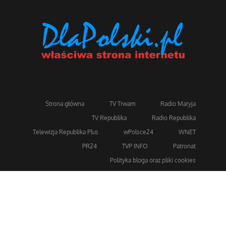
Strona główna
TV Trwam
Radio Maryja
TV Republika
Radio Republika
Telewizja Republika Plus
wPolsce24
WNET
PR24
TVP INFO
Patronat
Polityka bloga oraz pliki cookies
Dla bezpieczeństwa stosujemy 256-bitowe szyfrowanie
SSL