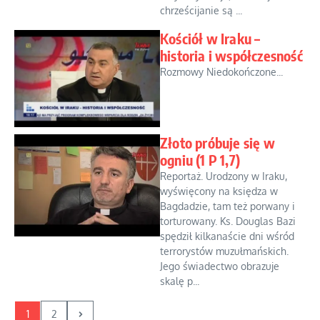
chrześcijanie są ...
Kościół w Iraku –
historia i współczesność
Rozmowy Niedokończone...
Złoto próbuje się w
ogniu (1 P 1,7)
Reportaż. Urodzony w Iraku,
wyświęcony na księdza w
Bagdadzie, tam też porwany i
torturowany. Ks. Douglas Bazi
spędził kilkanaście dni wśród
terrorystów muzułmańskich.
Jego świadectwo obrazuje
skalę p...
1
2