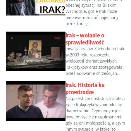
obecnej sytuacji na Bliskim
Wschodzie, gdzie Irak może
niebawem zostać najechany
przez Turcję....
Irak – wołanie o
sprawiedliwość
Inwazja krajów Zachodu na Irak
w 2003 roku rozpoczęła
wieloletni dramat zwykłych
Irakijczyków oraz spotęgowała
prześladowanie chrześcijan....
Irak. Historia ku
przestrodze
Na przestrzeni ostatnich stuleci
życie Irakijczyków zmieniło się
diametralnie. Czym innym jest
bowiem życie z muzułmanami,
gdy są oni mniejszością, a czym
innym sytuacja, w której to