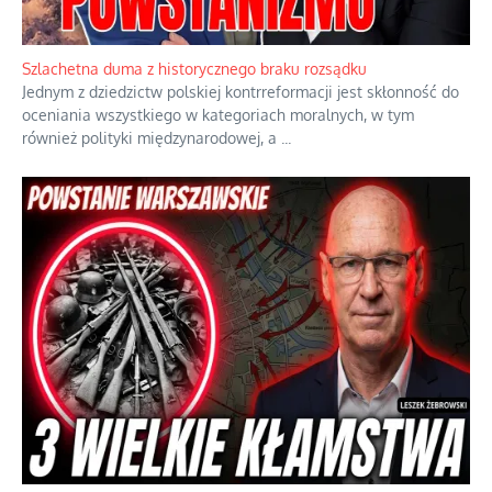
Szlachetna duma z historycznego braku rozsądku
Jednym z dziedzictw polskiej kontrreformacji jest skłonność do
oceniania wszystkiego w kategoriach moralnych, w tym
również polityki międzynarodowej, a
...