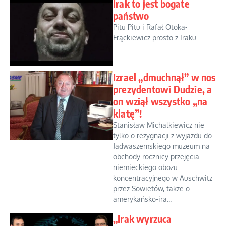
Irak to jest bogate
państwo
Pitu Pitu i Rafał Otoka-
Frąckiewicz prosto z Iraku...
Izrael „dmuchnął” w nos
prezydentowi Dudzie, a
on wziął wszystko „na
klatę”!
Stanisław Michalkiewicz nie
tylko o rezygnacji z wyjazdu do
Jadwaszemskiego muzeum na
obchody rocznicy przejęcia
niemieckiego obozu
koncentracyjnego w Auschwitz
przez Sowietów, także o
amerykańsko-ira...
„Irak wyrzuca