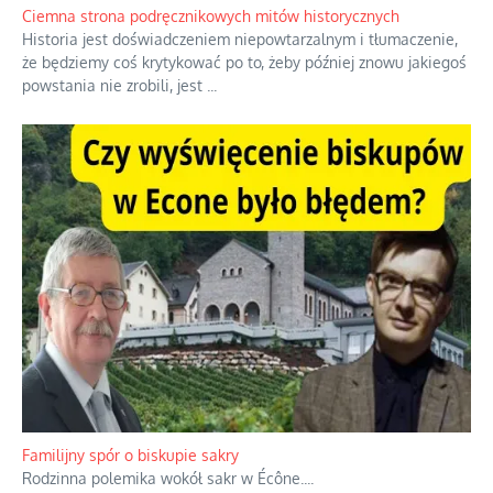
Ciemna strona podręcznikowych mitów historycznych
Historia jest doświadczeniem niepowtarzalnym i tłumaczenie,
że będziemy coś krytykować po to, żeby później znowu jakiegoś
powstania nie zrobili, jest
...
Familijny spór o biskupie sakry
Rodzinna polemika wokół sakr w Écône.
...