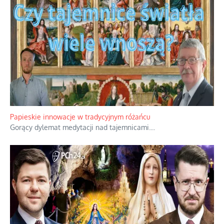
Papieskie innowacje w tradycyjnym różańcu
Gorący dylemat medytacji nad tajemnicami.
...