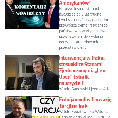
Amerykanów”
Na przestrzeni ostatnich
kilkudziesięciu lat trudno
byłoby znaleźć przykład, gdzie
przywódca demokratycznego
państwa w otwartych słowach
przyznałby się do wydania
decyzji o zamordowaniu
przedstawiciel...
Interwencja w Iraku,
stosunki ze Stanami
Zjednoczonymi, „Lex
Uber” i strajk
nauczycieli
Witold Gadowski i jego goście...
Erdoğan ogłosił inwazję
Turcji na Irak
Witold Repetowicz u Witolda
Gadowskiego w radiu WNET o