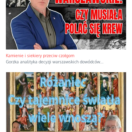
Kamienie i siekiery przeciw czołgom
Gorzka analityka decyzji warszawskich dowódców.
...