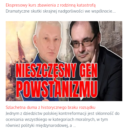
Ekspresowy kurs zbawienia z rodzinną katastrofą
Dramatyczne skutki skrajnej nadgorliwości we wspólnocie.
...
Szlachetna duma z historycznego braku rozsądku
Jednym z dziedzictw polskiej kontrreformacji jest skłonność do
oceniania wszystkiego w kategoriach moralnych, w tym
również polityki międzynarodowej, a
...