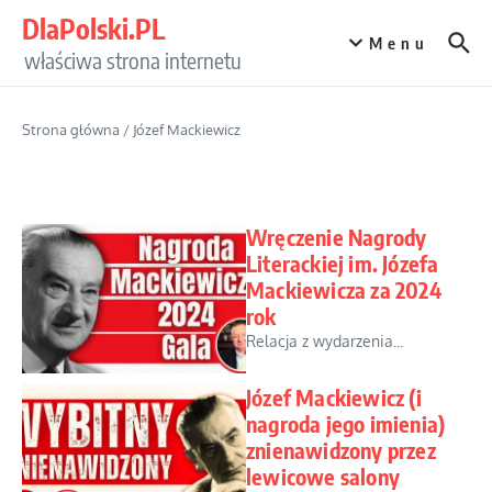
Przejdź do treści
DlaPolski.PL
Menu
właściwa strona internetu
Strona główna
/
Józef Mackiewicz
Wręczenie Nagrody
Literackiej im. Józefa
Mackiewicza za 2024
rok
Relacja z wydarzenia...
Józef Mackiewicz (i
nagroda jego imienia)
znienawidzony przez
lewicowe salony