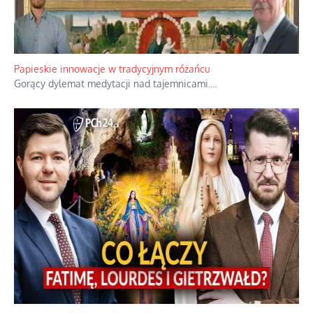
Papieskie innowacje w tradycyjnym różańcu
Gorący dylemat medytacji nad tajemnicami.
...