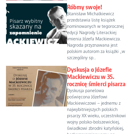
Róbmy swoje!
Stanisław Michalkiewicz
przedstawia listę książek
nominowanych w tegorocznej
edycji Nagrody Literackiej
imienia Józefa Mackiewicza.
Nagroda przyznawana jest
polskim autorom za książki „w
szczególny sp...
Dyskusja o Józefie
Mackiewiczu w 35.
rocznicę śmierci pisarza
Dyskusja panelowa
poświęcona Józefowi
Mackiewiczowi – jednemu z
najwybitniejszych polskich
pisarzy XX wieku, uczestnikowi
wojny polsko-bolszewickiej,
świadkowi zbrodni katyńskiej,