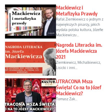
Mackiewicz i
Metafizyka Prawdy
Rafał Ziemkiewicz o jednym z
największych pisarzy, jakich
wydała polska kultura, Józefie
Mackiewiczu...
Nagroda Literacka im.
Józefa Mackiewicza
2021
Ziemkiewicz, Michalkiewicz,
Lisicki i inni...
UTRACONA Msza
Święta! Co na to Józef
Mackiewicz?
Tomasz Żak...