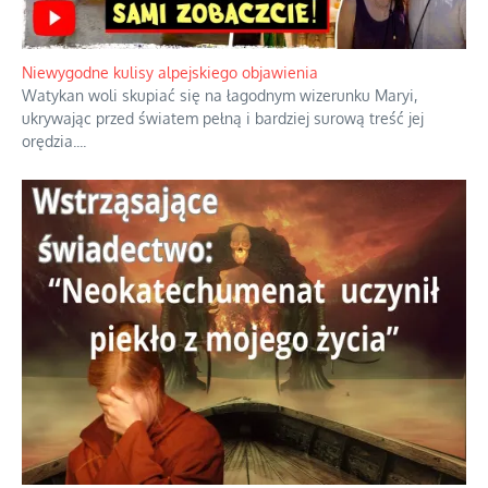
Niewygodne kulisy alpejskiego objawienia
Watykan woli skupiać się na łagodnym wizerunku Maryi,
ukrywając przed światem pełną i bardziej surową treść jej
orędzia.
...