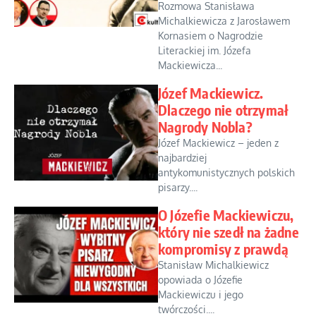
Rozmowa Stanisława
Michalkiewicza z Jarosławem
Kornasiem o Nagrodzie
Literackiej im. Józefa
Mackiewicza...
Józef Mackiewicz.
Dlaczego nie otrzymał
Nagrody Nobla?
Józef Mackiewicz – jeden z
najbardziej
antykomunistycznych polskich
pisarzy....
O Józefie Mackiewiczu,
który nie szedł na żadne
kompromisy z prawdą
Stanisław Michalkiewicz
opowiada o Józefie
Mackiewiczu i jego
twórczości....