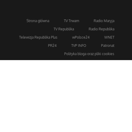
Strona główna
TV Trwam
Radio Maryja
TV Republika
Radio Republika
Telewizja Republika Plus
wPolsce24
WNET
PR24
TVP INFO
Patronat
Polityka bloga oraz pliki cookies
Dla bezpieczeństwa stosujemy 256-bitowe szyfrowanie
SSL