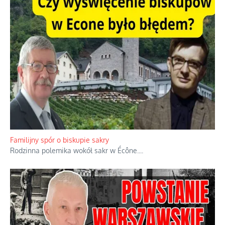
Familijny spór o biskupie sakry
Rodzinna polemika wokół sakr w Écône.
...