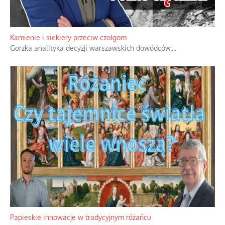
Kamienie i siekiery przeciw czołgom
Gorzka analityka decyzji warszawskich dowódców.
...
Papieskie innowacje w tradycyjnym różańcu