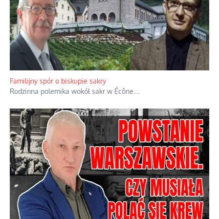
Familijny spór o biskupie sakry
Rodzinna polemika wokół sakr w Écône.
...