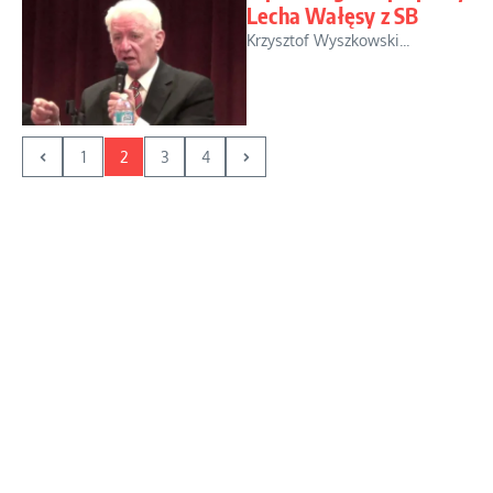
Lecha Wałęsy z SB
Krzysztof Wyszkowski...
1
2
3
4