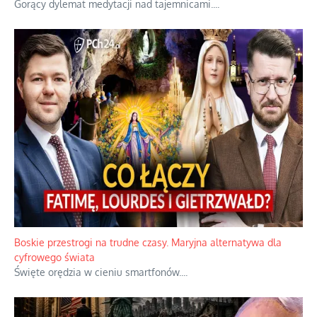
Gorący dylemat medytacji nad tajemnicami.
...
Boskie przestrogi na trudne czasy. Maryjna alternatywa dla
cyfrowego świata
Święte orędzia w cieniu smartfonów.
...