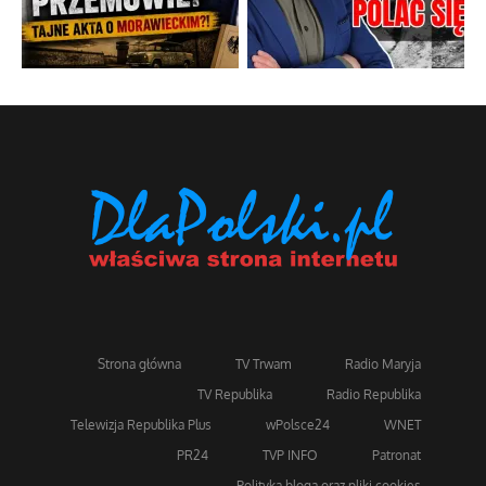
Strona główna
TV Trwam
Radio Maryja
TV Republika
Radio Republika
Telewizja Republika Plus
wPolsce24
WNET
PR24
TVP INFO
Patronat
Polityka bloga oraz pliki cookies