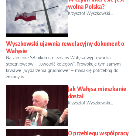
wolna Polska?
Krzysztof Wyszkowski...
Wyszkowski ujawnia rewelacyjny dokument o
Wałęsie
Na zlecenie SB nikomu nieznany Wałęsa wyprowadza
stoczniowców – „uwolnić kolegów”. Prowokuje tym samym
krwawe „wydarzenia grudniowe” – masakrę potrzebną do
zmiany w...
Jak Wałęsa mieszkanie
dostał
Krzysztof Wyszkowski...
O przebiegu współpracy