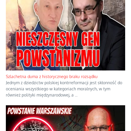
Szlachetna duma z historycznego braku rozsądku
Jednym z dziedzictw polskiej kontrreformacji jest skłonność do
oceniania wszystkiego w kategoriach moralnych, w tym
również polityki międzynarodowej, a
...