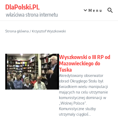
Przejdź do treści
DlaPolski.PL
Menu
właściwa strona internetu
Strona główna
/
Krzysztof Wyszkowski
Wyszkowski o III RP od
Mazowieckiego do
Tuska
Akredytowany obserwator
obrad Okrągłego Stołu był
świadkiem wielu manipulacji
mających na celu utrzymanie
komunistycznej dominacji w
„Wolnej Polsce”.
Komunistyczne służby
utrzymały ciągłoś...