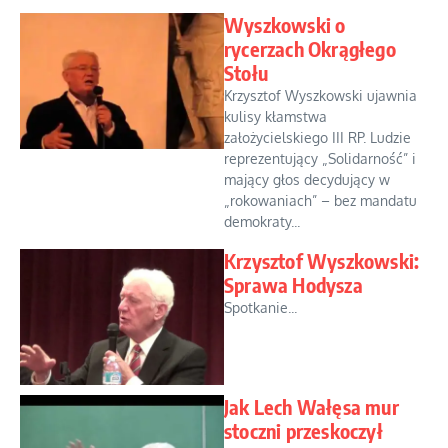
Wyszkowski o
rycerzach Okrągłego
Stołu
Krzysztof Wyszkowski ujawnia
kulisy kłamstwa
założycielskiego III RP. Ludzie
reprezentujący „Solidarność” i
mający głos decydujący w
„rokowaniach” – bez mandatu
demokraty...
Krzysztof Wyszkowski:
Sprawa Hodysza
Spotkanie...
Jak Lech Wałęsa mur
stoczni przeskoczył