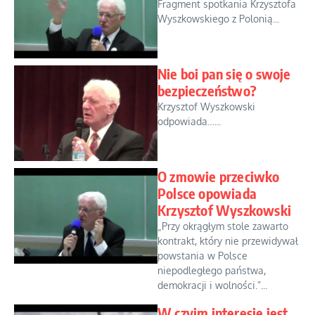
Fragment spotkania Krzysztofa
Wyszkowskiego z Polonią...
Nie boi pan się o swoje
bezpieczeństwo?
Krzysztof Wyszkowski
odpowiada…...
O zmowie przeciwko
Polsce opowiada
Krzysztof Wyszkowski
„Przy okrągłym stole zawarto
kontrakt, który nie przewidywał
powstania w Polsce
niepodległego państwa,
demokracji i wolności.”...
W czyim interesie jest