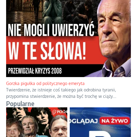
Gorzka pigułka od politycznego emeryta
Twierdzenie, że istnieje coś takiego jak odrobina tyranii,
przypomina stwierdzenie, że można być trochę w ciąży.
...
Popularne