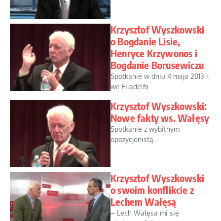
Krzysztof Wyszkowski
o Bogdanie Lisie,
Henryce Krzywonos i
Bogdanie Borusewiczu
Spotkanie w dniu 4 maja 2013 r.
we Filadelfii...
Krzysztof Wyszkowski:
Nowe fakty ws. Wałęsy
Spotkanie z wybitnym
opozycjonistą...
Krzysztof Wyszkowski
o swoim konflikcie z
Lechem Wałęsą
– Lech Wałęsa mi się