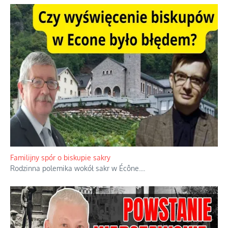
Familijny spór o biskupie sakry
Rodzinna polemika wokół sakr w Écône.
...