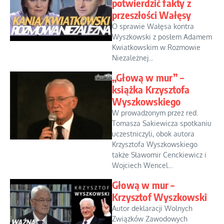
potwierdzić fakty z
przeszłości Wałęsy
O sprawie Wałęsa kontra
Wyszkowski z posłem Adamem
Kwiatkowskim w Rozmowie
Niezależnej...
„Głową w mur” –
książka Krzysztofa
Wyszkowskiego
W prowadzonym przez red.
Tomasza Sakiewicza spotkaniu
uczestniczyli, obok autora
Krzysztofa Wyszkowskiego
także Sławomir Cenckiewicz i
Wojciech Wencel...
Głową w mur –
Krzysztof Wyszkowski
Autor deklaracji Wolnych
Związków Zawodowych