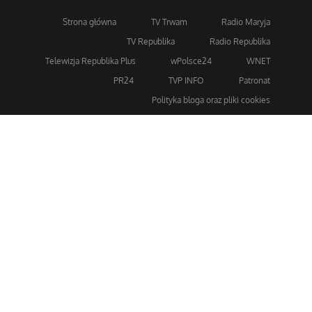
Strona główna
TV Trwam
Radio Maryja
TV Republika
Radio Republika
Telewizja Republika Plus
wPolsce24
WNET
PR24
TVP INFO
Patronat
Polityka bloga oraz pliki cookies
Dla bezpieczeństwa stosujemy 256-bitowe szyfrowanie
SSL