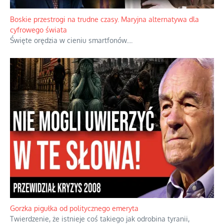
Boskie przestrogi na trudne czasy. Maryjna alternatywa dla
cyfrowego świata
Święte orędzia w cieniu smartfonów.
...
Gorzka pigułka od politycznego emeryta
Twierdzenie, że istnieje coś takiego jak odrobina tyranii,