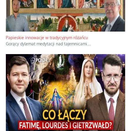
Papieskie innowacje w tradycyjnym różańcu
Gorący dylemat medytacji nad tajemnicami.
...