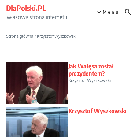
Przejdź do treści
DlaPolski.PL
Menu
właściwa strona internetu
Strona główna
/
Krzysztof Wyszkowski
Jak Wałęsa został
prezydentem?
Krzysztof Wyszkowski...
Krzysztof Wyszkowski
...