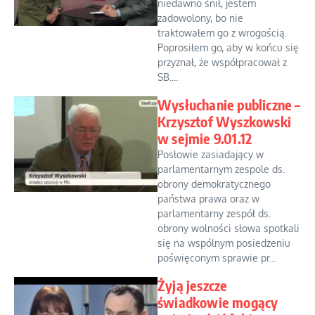
niedawno śnił, jestem
zadowolony, bo nie
traktowałem go z wrogością.
Poprosiłem go, aby w końcu się
przyznał, że współpracował z
SB....
Wysłuchanie publiczne –
Krzysztof Wyszkowski
w sejmie 9.01.12
Posłowie zasiadający w
parlamentarnym zespole ds.
obrony demokratycznego
państwa prawa oraz w
parlamentarny zespół ds.
obrony wolności słowa spotkali
się na wspólnym posiedzeniu
poświęconym sprawie pr...
Żyją jeszcze
świadkowie mogący