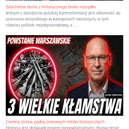
Ekspresowy kurs zbawienia z rodzinną katastrofą
Dramatyczne skutki skrajnej nadgorliwości we wspólnocie.
...
Szlachetna duma z historycznego braku rozsądku
Jednym z dziedzictw polskiej kontrreformacji jest skłonność do
oceniania wszystkiego w kategoriach moralnych, w tym
również polityki międzynarodowej, a
...