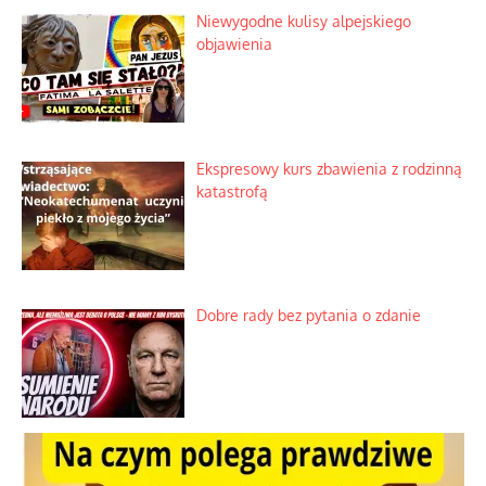
Lipski incydent i meandry strategii
Praktyczny instruktaż z dala od okien
Niewygodne kulisy alpejskiego
objawienia