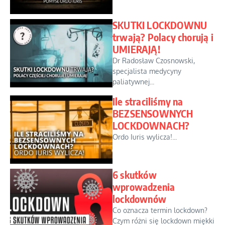
SKUTKI LOCKDOWNU
trwają? Polacy chorują i
UMIERAJĄ!
Dr Radosław Czosnowski,
specjalista medycyny
paliatywnej...
Ile straciliśmy na
BEZSENSOWNYCH
LOCKDOWNACH?
Ordo Iuris wylicza!...
6 skutków
wprowadzenia
lockdownów
Co oznacza termin lockdown?
Czym różni się lockdown miękki