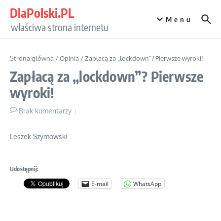
Przejdź do treści
DlaPolski.PL
Menu
właściwa strona internetu
Strona główna
/
Opinia
/
Zapłacą za „lockdown”? Pierwsze wyroki!
Zapłacą za „lockdown”? Pierwsze
wyroki!
Brak komentarzy
Leszek Szymowski
Udostępnij:
E-mail
WhatsApp