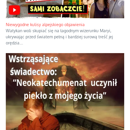
Niewygodne kulisy alpejskiego objawienia
Watykan woli skupiać się na łagodnym wizerunku Maryi,
ukrywając przed światem pełną i bardziej surową treść jej
orędzia.
...