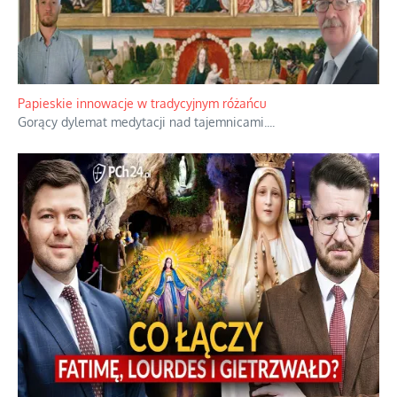
Papieskie innowacje w tradycyjnym różańcu
Gorący dylemat medytacji nad tajemnicami.
...