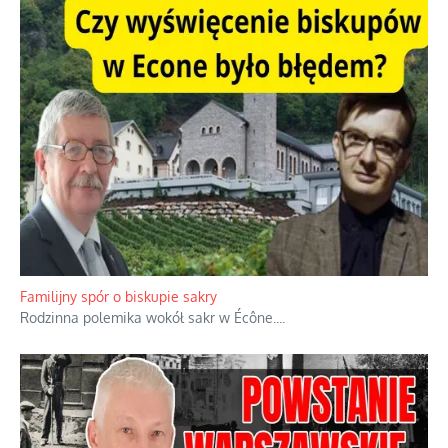
Familijny spór o biskupie sakry
Rodzinna polemika wokół sakr w Écône.
...