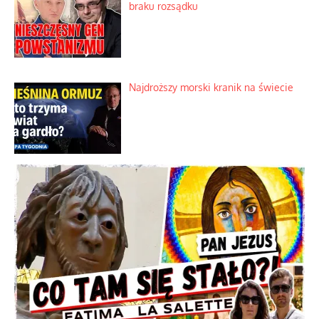
braku rozsądku
Najdroższy morski kranik na świecie