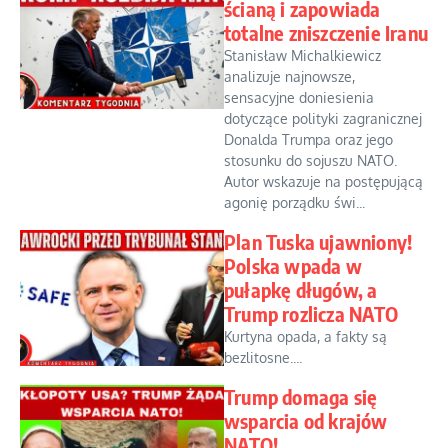
ścianą i zapowiada
totalne zniszczenie Iranu
Stanisław Michalkiewicz
analizuje najnowsze,
sensacyjne doniesienia
dotyczące polityki zagranicznej
Donalda Trumpa oraz jego
stosunku do sojuszu NATO.
Autor wskazuje na postępującą
agonię porządku świ...
Plan Tuska ujawniony!
Polska wpada w
pułapkę długów, a
Trump rozlicza NATO
Kurtyna opada, a fakty są
bezlitosne....
Trump domaga się
wsparcia od krajów
NATO!