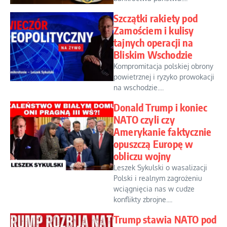
Szczątki rakiety pod
Zamościem i kulisy
tajnych operacji na
Bliskim Wschodzie
Kompromitacja polskiej obrony
powietrznej i ryzyko prowokacji
na wschodzie....
Donald Trump i koniec
NATO czyli czy
Amerykanie faktycznie
opuszczą Europę w
obliczu wojny
Leszek Sykulski o wasalizacji
Polski i realnym zagrożeniu
wciągnięcia nas w cudze
konflikty zbrojne....
Trump stawia NATO pod