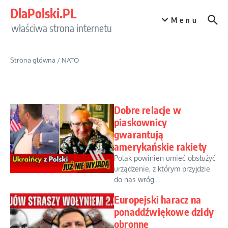
Przejdź do treści
DlaPolski.PL
Menu
właściwa strona internetu
Strona główna
/
NATO
Dobre relacje w
piaskownicy
gwarantują
amerykańskie rakiety
Polak powinien umieć obsłużyć
urządzenie, z którym przyjdzie
do nas wróg...
Europejski haracz na
ponaddźwiękowe dzidy
obronne