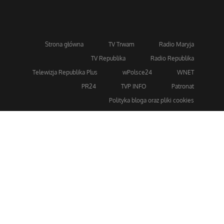
Strona główna
TV Trwam
Radio Maryja
TV Republika
Radio Republika
Telewizja Republika Plus
wPolsce24
WNET
PR24
TVP INFO
Patronat
Polityka bloga oraz pliki cookies
Dla bezpieczeństwa stosujemy 256-bitowe szyfrowanie
SSL