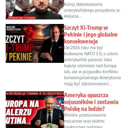
Kulisy obłaskawiania
amerykańskiego prezydenta w
Ankarze....
Szczyt Xi-Trump w
Pekinie i jego globalne
konsekwencje
Od 2026 roku ma być
budowane NATO 3.0, a zatem
amerykański parasol, taka
kopuła atomowa nad Europą
tak, ale w przypadku konfliktu
konwencjonalnego Amerykanie
mają być zdystansowani....
Ameryka opuszcza
sojuszników i zostawia
Polskę na lodzie?
Wielkie przetasowanie
mocarstw oraz widmo
bankructwa państwa....