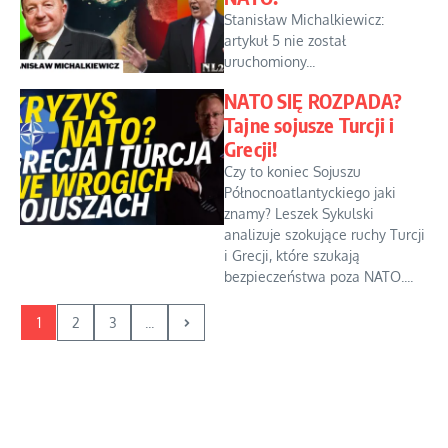
Stanisław Michalkiewicz:
artykuł 5 nie został
uruchomiony...
NATO SIĘ ROZPADA?
Tajne sojusze Turcji i
Grecji!
Czy to koniec Sojuszu
Północnoatlantyckiego jaki
znamy? Leszek Sykulski
analizuje szokujące ruchy Turcji
i Grecji, które szukają
bezpieczeństwa poza NATO....
1
2
3
...