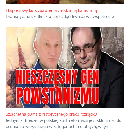
Ekspresowy kurs zbawienia z rodzinną katastrofą
Dramatyczne skutki skrajnej nadgorliwości we wspólnocie.
...
Szlachetna duma z historycznego braku rozsądku
Jednym z dziedzictw polskiej kontrreformacji jest skłonność do
oceniania wszystkiego w kategoriach moralnych, w tym