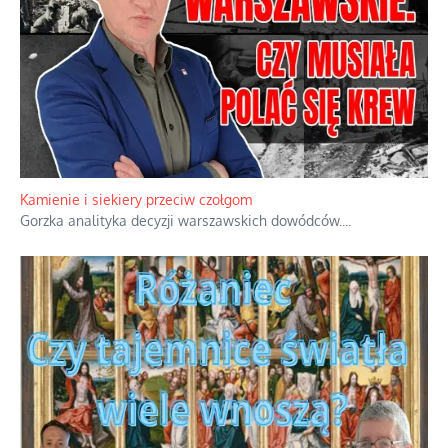
Familijny spór o biskupie sakry
Rodzinna polemika wokół sakr w Écône.
...