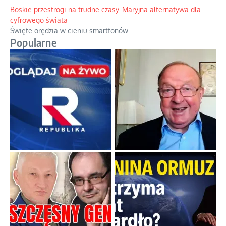
Papieskie innowacje w tradycyjnym różańcu
Gorący dylemat medytacji nad tajemnicami.
...
Boskie przestrogi na trudne czasy. Maryjna alternatywa dla
cyfrowego świata
Święte orędzia w cieniu smartfonów.
...
Popularne