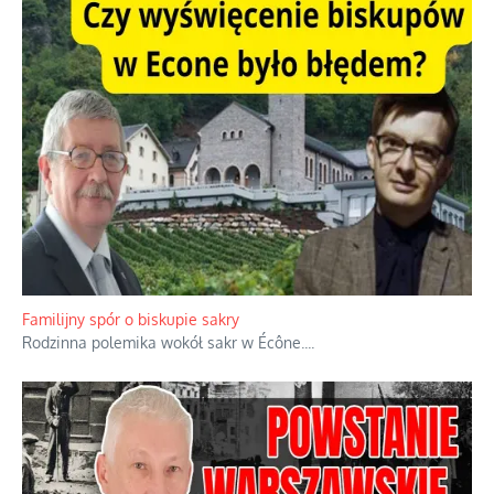
Ciemna strona podręcznikowych mitów historycznych
Historia jest doświadczeniem niepowtarzalnym i tłumaczenie,
że będziemy coś krytykować po to, żeby później znowu jakiegoś
powstania nie zrobili, jest
...