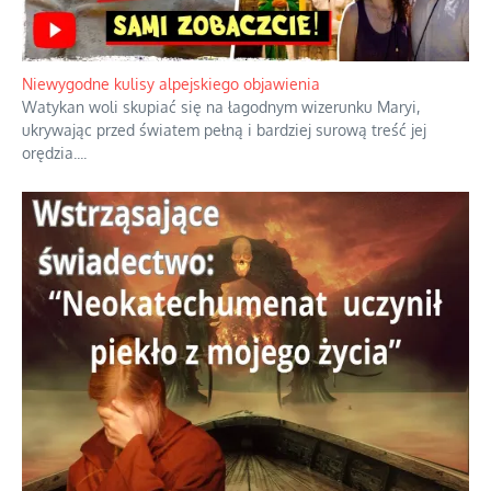
Szybkie potwierdzenie dawnych
przypuszczeń telewizyjnych ekspertów
Niewygodne kulisy alpejskiego objawienia
Watykan woli skupiać się na łagodnym wizerunku Maryi,