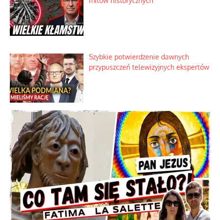
Szlachetna duma z historycznego
braku rozsądku
Najdroższy morski kranik na świecie
Ciemna strona podręcznikowych
mitów historycznych