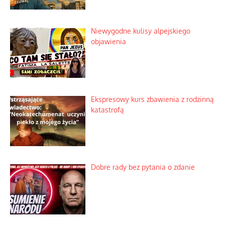
Lipski incydent i meandry strategii
Praktyczny instruktaż z dala od okien
Niewygodne kulisy alpejskiego
objawienia