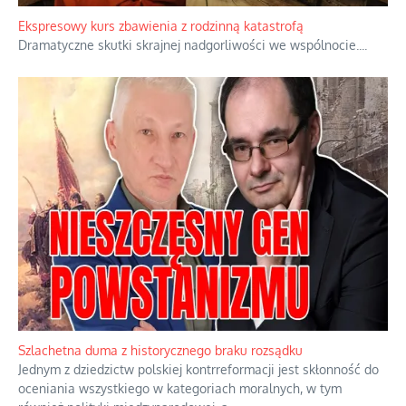
ukrywając przed światem pełną i bardziej surową treść jej
orędzia.
...
Ekspresowy kurs zbawienia z rodzinną katastrofą
Dramatyczne skutki skrajnej nadgorliwości we wspólnocie.
...