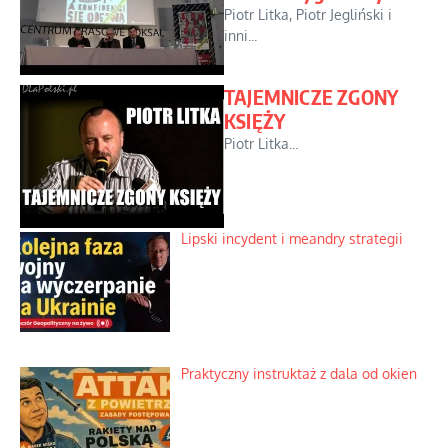
Piotr Litka, Piotr Jegliński i
inni...
TAJEMNICZE ZGONY
KSIĘŻY
Piotr Litka...