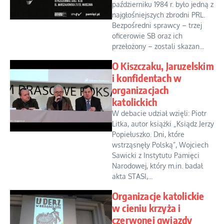
październiku 1984 r. było jedną z
najgłośniejszych zbrodni PRL.
Bezpośredni sprawcy – trzej
oficerowie SB oraz ich
przełożony – zostali skazan...
O Kiszczaku, Jaruzelskim
i konfidentach w
organizacjach
katolickich
W debacie udział wzięli: Piotr
Litka, autor książki „Ksiądz Jerzy
Popiełuszko. Dni, które
wstrząsnęły Polską”, Wojciech
Sawicki z Instytutu Pamięci
Narodowej, który m.in. badał
akta STASI,...
Organizacje katolickie
w cieniu krzyża i
czerwonej gwiazdy