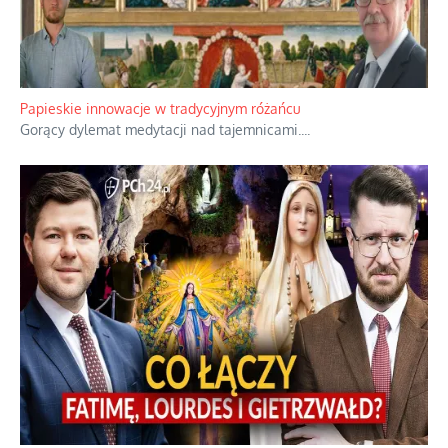
Kamienie i siekiery przeciw czołgom
Gorzka analityka decyzji warszawskich dowódców.
...