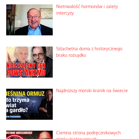
Ekspresowy kurs zbawienia z rodzinną
katastrofą
Dobre rady bez pytania o zdanie
Nietrwałość hormonów i zalety
intercyzy