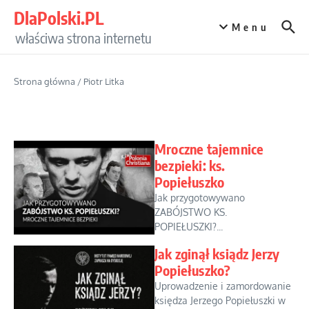
Przejdź do treści
DlaPolski.PL
Menu
właściwa strona internetu
Strona główna
/
Piotr Litka
Mroczne tajemnice
bezpieki: ks.
Popiełuszko
Jak przygotowywano
ZABÓJSTWO KS.
POPIEŁUSZKI?...
Jak zginął ksiądz Jerzy
Popiełuszko?
Uprowadzenie i zamordowanie
księdza Jerzego Popiełuszki w