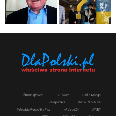
Strona główna
TV Trwam
Radio Maryja
TV Republika
Radio Republika
Telewizja Republika Plus
wPolsce24
WNET