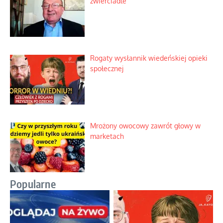
zwierciadle
Rogaty wysłannik wiedeńskiej opieki
społecznej
Mrożony owocowy zawrót głowy w
marketach
Popularne