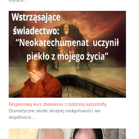
Ekspresowy kurs zbawienia z rodzinną katastrofą
Dramatyczne skutki skrajnej nadgorliwości we
wspólnocie.
...