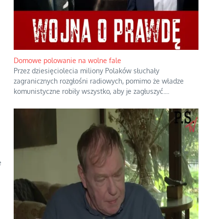
Domowe polowanie na wolne fale
Przez dziesięciolecia miliony Polaków słuchały
zagranicznych rozgłośni radiowych, pomimo że władze
komunistyczne robiły wszystko, aby je zagłuszyć.
...
e