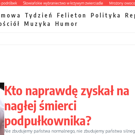
ek
Słowiańskie wybraniectwo w krzywym zwierciadle
Mrożony owocowy zawró
zmowa
Tydzień
Felieton
Polityka
Re
ościół
Muzyka
Humor
Kto naprawdę zyskał na
nagłej śmierci
podpułkownika?
Nie zbudujemy państwa normalnego, nie zbudujemy państwa silneg