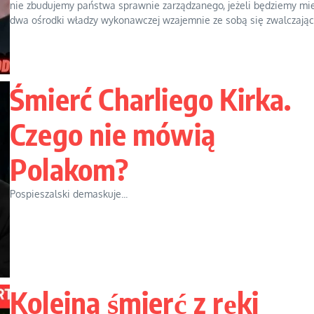
nie zbudujemy państwa sprawnie zarządzanego, jeżeli będziemy mie
dwa ośrodki władzy wykonawczej wzajemnie ze sobą się zwalczające
Śmierć Charliego Kirka.
Czego nie mówią
Polakom?
Pospieszalski demaskuje...
Kolejna śmierć z ręki