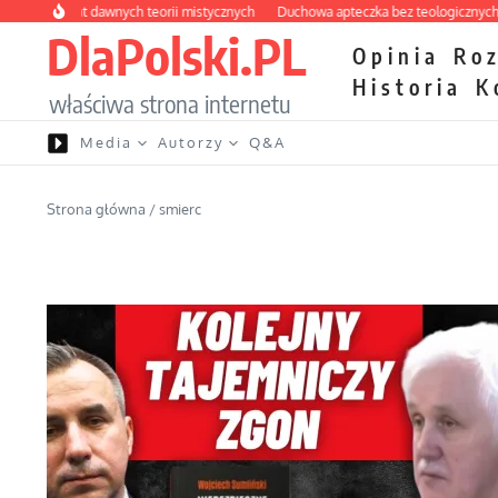
Przejdź do treści
birynt dawnych teorii mistycznych
Duchowa apteczka bez teologicznych podrób
DlaPolski.PL
Opinia
Ro
Historia
K
właściwa strona internetu
Media
Autorzy
Q&A
Strona główna
/
smierc