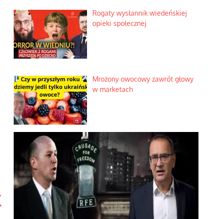
Rogaty wysłannik wiedeńskiej
opieki społecznej
Mrożony owocowy zawrót głowy
w marketach
k