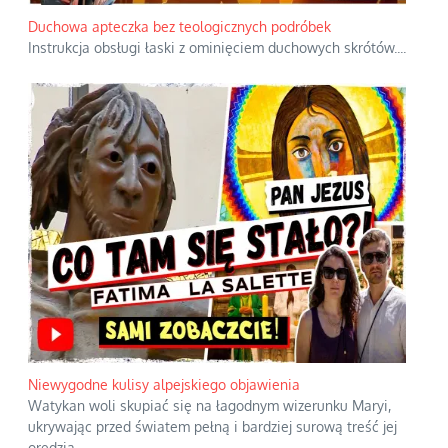
Duchowa apteczka bez teologicznych podróbek
Instrukcja obsługi łaski z ominięciem duchowych skrótów.
...
Niewygodne kulisy alpejskiego objawienia
Watykan woli skupiać się na łagodnym wizerunku Maryi,
ukrywając przed światem pełną i bardziej surową treść jej
orędzia.
...