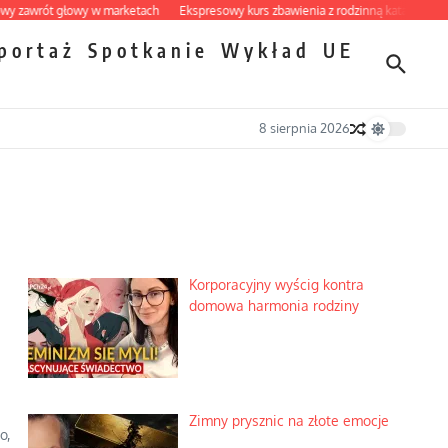
t głowy w marketach
Ekspresowy kurs zbawienia z rodzinną katastrofą
Dobre 
portaż
Spotkanie
Wykład
UE
8 sierpnia 2026
Korporacyjny wyścig kontra
domowa harmonia rodziny
Zimny prysznic na złote emocje
o,