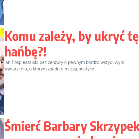
Komu zależy, by ukryć tę
hańbę?!
Jan Pospieszalski bez cenzury o pewnym bardzo wstydliwym
wydarzeniu, o którym zgodnie milczą politycy....
Śmierć Barbary Skrzype