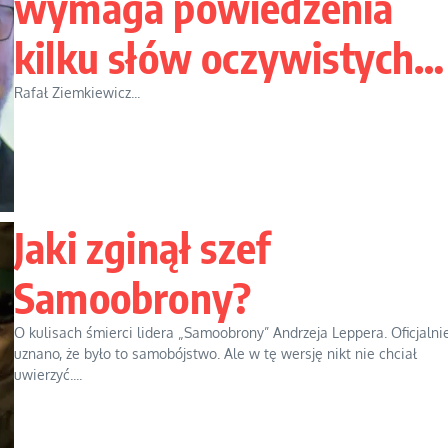
wymaga powiedzenia
kilku słów oczywistych…
Rafał Ziemkiewicz...
Jaki zginął szef
Samoobrony?
O kulisach śmierci lidera „Samoobrony” Andrzeja Leppera. Oficjalni
uznano, że było to samobójstwo. Ale w tę wersję nikt nie chciał
uwierzyć....