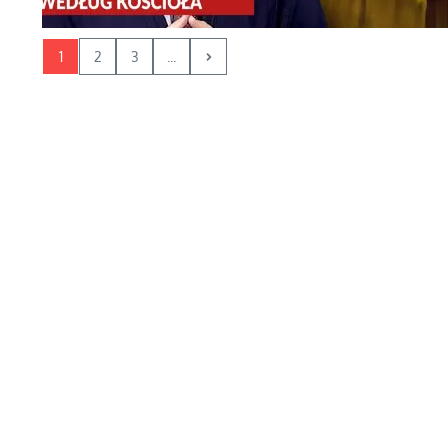
1
2
3
...