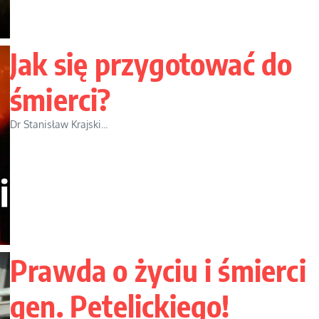
Jak się przygotować do
śmierci?
Dr Stanisław Krajski...
Prawda o życiu i śmierci
gen. Petelickiego!