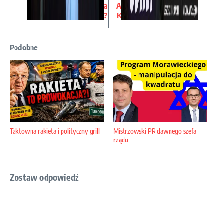
a
A
?
K
Podobne
Taktowna rakieta i polityczny grill
Mistrzowski PR dawnego szefa
rządu
Zostaw odpowiedź