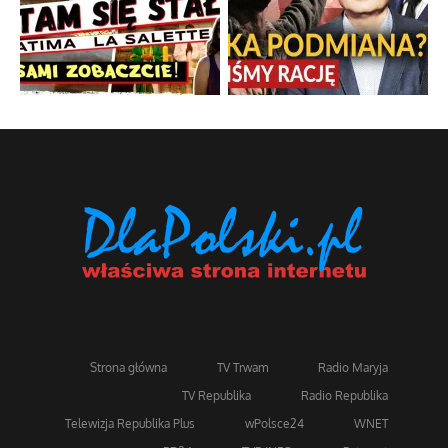
Strona główna
TV Trwam
Radio Maryja
TV Republika
Radio Republika
Telewizja Republika Plus
wPolsce24
WNET