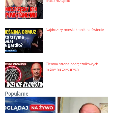
braku rozsądku
Najdroższy morski kranik na świecie
Ciemna strona podręcznikowych
mitów historycznych
Popularne