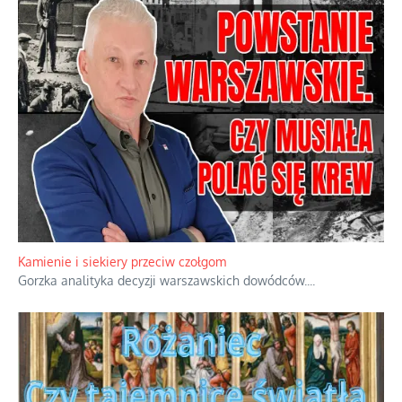
Familijny spór o biskupie sakry
Rodzinna polemika wokół sakr w Écône.
...