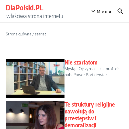
Przejdź do treści
DlaPolski.PL
Menu
właściwa strona internetu
Strona główna
/
szariat
Nie szariatom
Myśląc Ojczyzna – ks. prof. dr
hab. Paweł Bortkiewicz...
Te struktury religijne
nawołują do
przestępstw i
demoralizacji