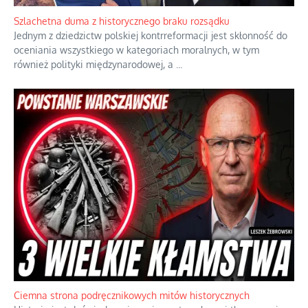
Szlachetna duma z historycznego braku rozsądku
Jednym z dziedzictw polskiej kontrreformacji jest skłonność do
oceniania wszystkiego w kategoriach moralnych, w tym
również polityki międzynarodowej, a
...