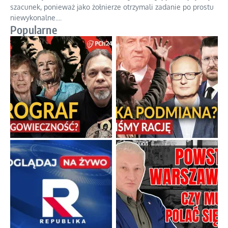
Niewykonalne rozkazy i polityczna katastrofa
Uczestnicy Powstania Warszawskiego zasługują na najwyższy
szacunek, ponieważ jako żołnierze otrzymali zadanie po prostu
niewykonalne.
...
Popularne