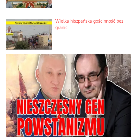
Kamienie i siekiery przeciw czołgom
Staza taktyczna zamiast zwykłego
plastra
Papieskie innowacje w tradycyjnym
różańcu
Wielka hiszpańska gościnność bez
granic