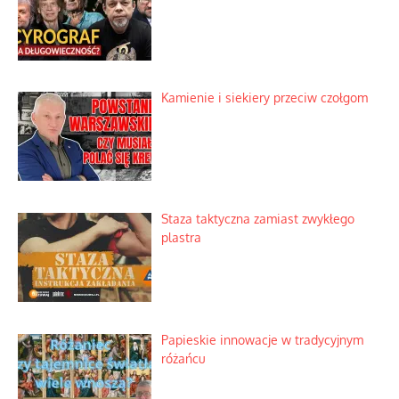
Szybkie potwierdzenie dawnych
przypuszczeń telewizyjnych ekspertów
Familijny spór o biskupie sakry
Tajny pakt ze scenicznym diabełkiem