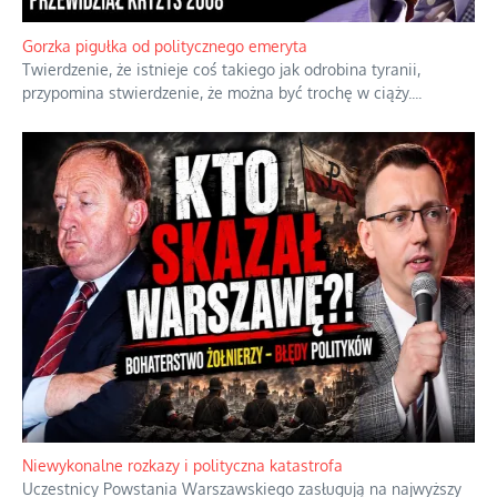
Boskie przestrogi na trudne czasy. Maryjna alternatywa dla
cyfrowego świata
Święte orędzia w cieniu smartfonów.
...
Gorzka pigułka od politycznego emeryta
Twierdzenie, że istnieje coś takiego jak odrobina tyranii,
przypomina stwierdzenie, że można być trochę w ciąży.
...