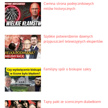
Szlachetna duma z historycznego
braku rozsądku
Najdroższy morski kranik na świecie
Ciemna strona podręcznikowych
mitów historycznych