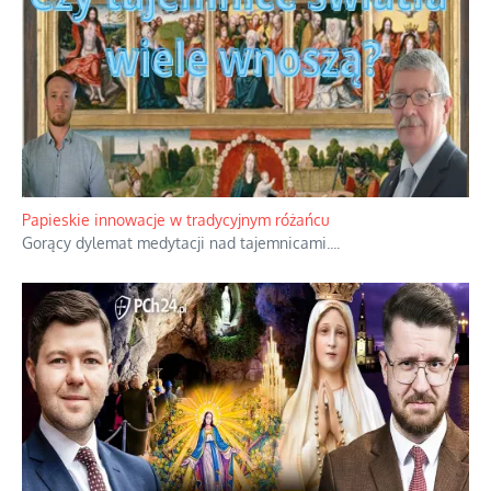
Kamienie i siekiery przeciw czołgom
Gorzka analityka decyzji warszawskich dowódców.
...