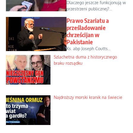
Dlaczego jeszcze funkcjonują w
przestrzeni publicznej?...
Prawo Szariatu a
prześladowanie
chrześcijan w
Pakistanie
Ks. abp Joseph Coutts...