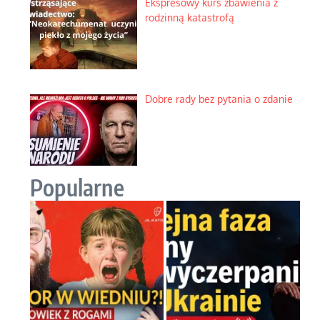
Ekspresowy kurs zbawienia z
rodzinną katastrofą
Dobre rady bez pytania o zdanie
Popularne