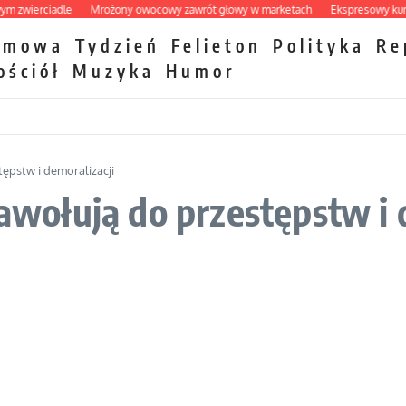
zwierciadle
Mrożony owocowy zawrót głowy w marketach
Ekspresowy kurs zb
zmowa
Tydzień
Felieton
Polityka
Re
ościół
Muzyka
Humor
tępstw i demoralizacji
nawołują do przestępstw i 