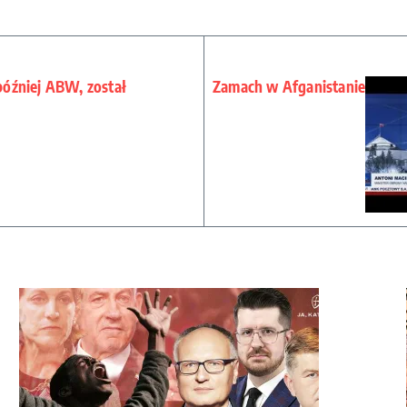
 później ABW, został
Zamach w Afganistanie