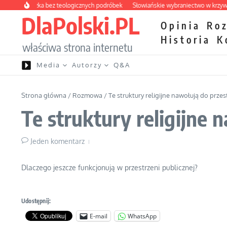
Przejdź do treści
wa apteczka bez teologicznych podróbek
Słowiańskie wybraniectwo w krzywym 
DlaPolski.PL
Opinia
Ro
Historia
K
właściwa strona internetu
Media
Autorzy
Q&A
Strona główna
/
Rozmowa
/
Te struktury religijne nawołują do przes
Te struktury religijne 
Jeden komentarz
Dlaczego jeszcze funkcjonują w przestrzeni publicznej?
Udostępnij:
E-mail
WhatsApp