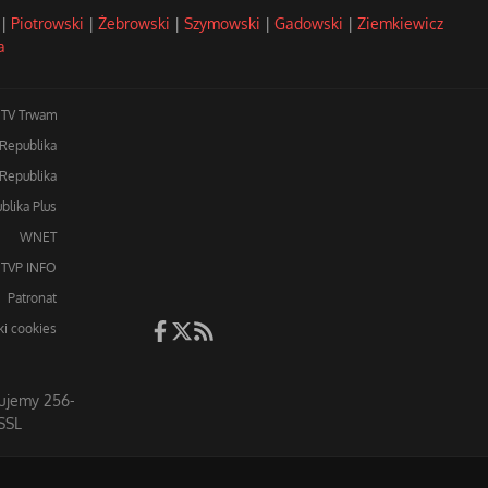
|
Piotrowski
|
Żebrowski
|
Szymowski
|
Gadowski
|
Ziemkiewicz
a
TV Trwam
 Republika
Republika
blika Plus
WNET
TVP INFO
Patronat
iki cookies
ujemy 256-
SSL