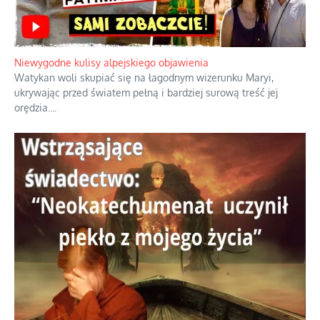
Niewygodne kulisy alpejskiego objawienia
Watykan woli skupiać się na łagodnym wizerunku Maryi,
ukrywając przed światem pełną i bardziej surową treść jej
orędzia.
...