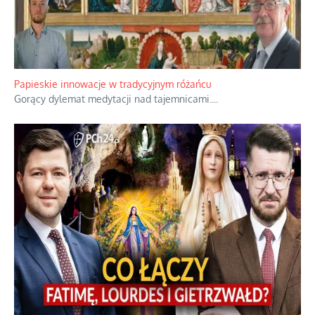
Papieskie innowacje w tradycyjnym różańcu
Gorący dylemat medytacji nad tajemnicami.
...