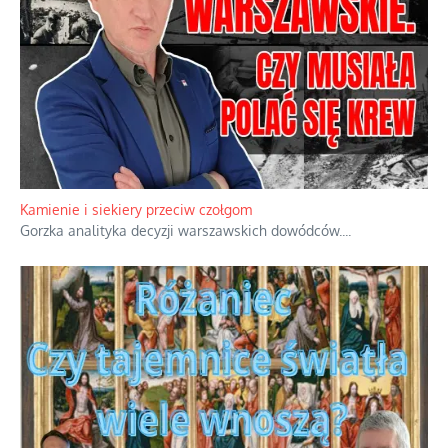
Kamienie i siekiery przeciw czołgom
Gorzka analityka decyzji warszawskich dowódców.
...