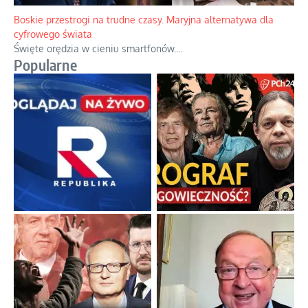
Boskie przestrogi na trudne czasy. Maryjna alternatywa dla
cyfrowego świata
Święte orędzia w cieniu smartfonów.
...
Popularne