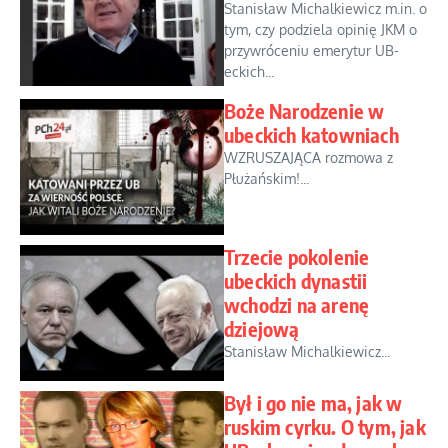
Stanisław Michalkiewicz m.in. o
tym, czy podziela opinię JKM o
przywróceniu emerytur UB-
eckich...
Boże Narodzenie w
ubeckich katowniach
WZRUSZAJĄCA rozmowa z
Płużańskim!...
Trzecie pokolenie
ubeckich dynastii
wchodzi na arenę
dziejową
Stanisław Michalkiewicz...
Był i go nie ma, jak w
ruskim cyrku. O tym, jak