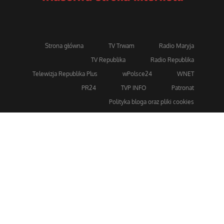
Strona główna
TV Trwam
Radio Maryja
TV Republika
Radio Republika
Telewizja Republika Plus
wPolsce24
WNET
PR24
TVP INFO
Patronat
Polityka bloga oraz pliki cookies
Dla bezpieczeństwa stosujemy 256-bitowe szyfrowanie
SSL