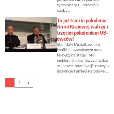
żydowskiemu, i rotacyjnie
rządzą...
To już trzecie pokolenie
Armii Krajowej walczy z
trzecim pokoleniem UB-
owców!
Stanisław Michalkiewicz o
konflikcie wywołanym przez
telewizyjną stację TVN i
niektóre środowiska żydowskie
w sprawie nowelizacji ustawy o
Instytucie Pamięci Narodowej...
1
2