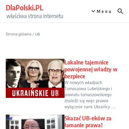
Przejdź do treści
DlaPolski.PL
Menu
właściwa strona internetu
Strona główna
/
UB
Lokalne tajemnice
powojennej władzy w
bezpiece
W nowych władzach
Tomaszowa Lubelskiego i
powiatu tomaszowskiego
znaleźli się więc prawie
wyłącznie sami Ukraińcy…...
Skazać UB-eków za
łamanie prawa!