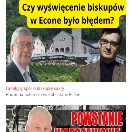
Familijny spór o biskupie sakry
Rodzinna polemika wokół sakr w Écône.
...