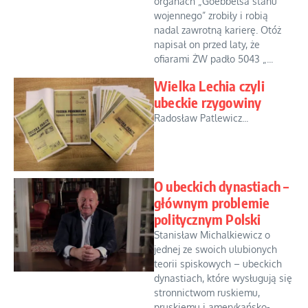
organach „Goebbelsa stanu
wojennego” zrobiły i robią
nadal zawrotną karierę. Otóż
napisał on przed laty, że
ofiarami ŻW padło 5043 „...
Wielka Lechia czyli
ubeckie rzygowiny
Radosław Patlewicz...
O ubeckich dynastiach –
głównym problemie
politycznym Polski
Stanisław Michalkiewicz o
jednej ze swoich ulubionych
teorii spiskowych – ubeckich
dynastiach, które wysługują się
stronnictwom ruskiemu,
pruskiemu i amerykańsko-