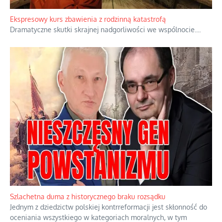
Ekspresowy kurs zbawienia z rodzinną katastrofą
Dramatyczne skutki skrajnej nadgorliwości we wspólnocie.
...
Szlachetna duma z historycznego braku rozsądku
Jednym z dziedzictw polskiej kontrreformacji jest skłonność do
oceniania wszystkiego w kategoriach moralnych, w tym