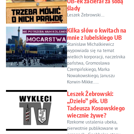
UB-ek zacierał za sobą
ślady
Leszek Żebrowski....
Kilka słów o kwitach na
mnie z lubelskiego UB
Stanisław Michalkiewicz
wypowiada się na temat
wielkich korporacji, naczelnika
państwa, Gromosława
Czempińskiego, Marka
Nowakowskiego, Januszu
Korwin-Mikke…...
Leszek Żebrowski:
„Dzieło” płk. UB
Tadeusza Kosowskiego
wiecznie żywe?
Rzekome ustalenia ubeka,
pierwotnie publikowane w