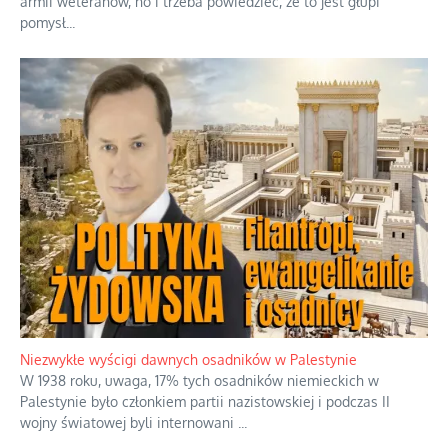
Szabla z kamieniem na czołgi
Startowaliśmy amatorami przeciwko już świetnie rozkręconej
armii weteranów, no i trzeba powiedzieć, że to jest głupi
pomysł
...