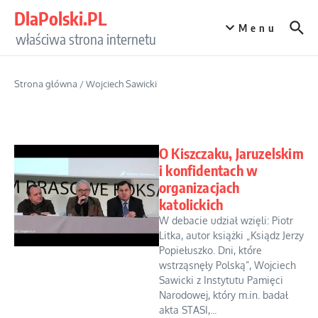
Przejdź do treści
DlaPolski.PL
Menu
właściwa strona internetu
Strona główna
/
Wojciech Sawicki
O Kiszczaku, Jaruzelskim
i konfidentach w
organizacjach
katolickich
W debacie udział wzięli: Piotr
Litka, autor książki „Ksiądz Jerzy
Popiełuszko. Dni, które
wstrząsnęły Polską”, Wojciech
Sawicki z Instytutu Pamięci
Narodowej, który m.in. badał
akta STASI,...