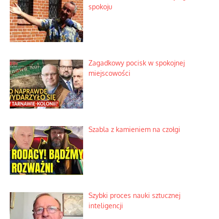
Słoneczna twierdza pełna
historycznych niespodzianek
Kino historyczne z własnej kieszeni
Wielki zlot miłośników świętego
spokoju