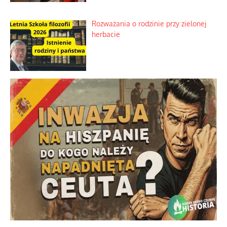
obserwatora dziejów
Niezwykłe wyścigi dawnych
osadników w Palestynie
Bezobsługowe muzeum objawień w
Alpach
Rozważania o rodzinie przy zielonej
herbacie