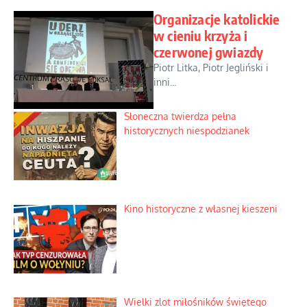
Organizacje katolickie
w cieniu krzyża i
czerwonej gwiazdy
Piotr Litka, Piotr Jegliński i
inni...