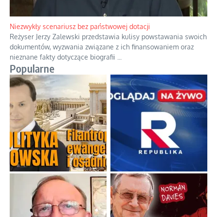
Przez dziesięciolecia miliony Polaków słuchały zagranicznych
rozgłośni radiowych, pomimo że władze komunistyczne robiły
wszystko, aby je zagłuszyć.
...
Niezwykły scenariusz bez państwowej dotacji
Reżyser Jerzy Zalewski przedstawia kulisy powstawania swoich
dokumentów, wyzwania związane z ich finansowaniem oraz