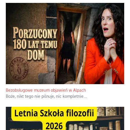
Niezwykłe wyścigi dawnych osadników w Palestynie
W 1938 roku, uwaga, 17% tych osadników niemieckich w
Palestynie było członkiem partii nazistowskiej i podczas II
wojny światowej byli internowani
...