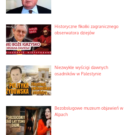
Zagadkowy pocisk w spokojnej
miejscowości
Szabla z kamieniem na czołgi
Szybki proces nauki sztucznej
inteligencji
Historyczne fikołki zagranicznego