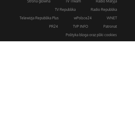
Strona główna
TV Trwam
Radio Maryja
TV Republika
Radio Republika
Telewizja Republika Plus
wPolsce24
WNET
PR24
TVP INFO
Patronat
Polityka bloga oraz pliki cookies
Dla bezpieczeństwa stosujemy 256-bitowe szyfrowanie
SSL