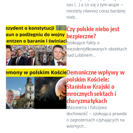
nas (…) a co się z tym wiąże –
niestety również coraz bardziej
nieb...
Czy polskie niebo jest
bezpieczne?
Szokujące fakty o
niezidentyfikowanych obiektach
nad Lublinem....
Demoniczne wpływy w
polskim Kościele:
Stanisław Krajski o
mrocznych sektach i
charyzmatykach
Masoneria i fałszywa
duchowość – szokująca prawda
o zagrożeniach czyhających na
wiernych....