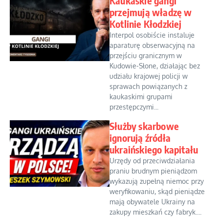
Kaukaskie gangi
przejmują władzę w
Kotlinie Kłodzkiej
Interpol osobiście instaluje
aparaturę obserwacyjną na
przejściu granicznym w
Kudowie-Słone, działając bez
udziału krajowej policji w
sprawach powiązanych z
kaukaskimi grupami
przestępczymi...
Służby skarbowe
ignorują źródła
ukraińskiego kapitału
Urzędy od przeciwdziałania
praniu brudnym pieniądzom
wykazują zupełną niemoc przy
weryfikowaniu, skąd pieniądze
mają obywatele Ukrainy na
zakupy mieszkań czy fabryk....