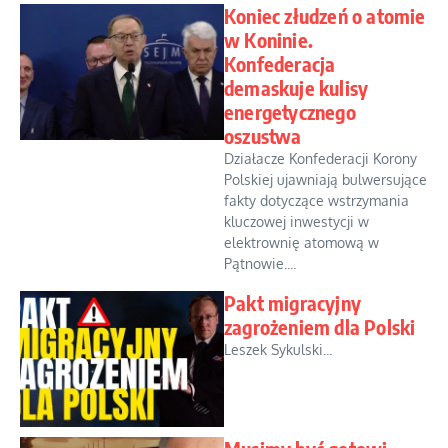
Koniec złudzeń o atomie
w Koninie.
Konfederacja
demaskuje kulisy
energetycznego
oszustwa
Działacze Konfederacji Korony
Polskiej ujawniają bulwersujące
fakty dotyczące wstrzymania
kluczowej inwestycji w
elektrownię atomową w
Pątnowie....
Pakt migracyjny
zagrożeniem dla Polski
Leszek Sykulski...