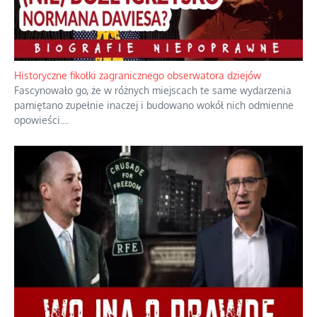
Historyczne fikołki zagranicznego obserwatora dziejów
Fascynowało go, że w różnych miejscach te same wydarzenia
pamiętano zupełnie inaczej i budowano wokół nich odmienne
opowieści.
...