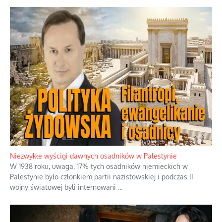
Niezwykłe wyścigi dawnych osadników w Palestynie
W 1938 roku, uwaga, 17% tych osadników niemieckich w
Palestynie było członkiem partii nazistowskiej i podczas II
wojny światowej byli internowani
...