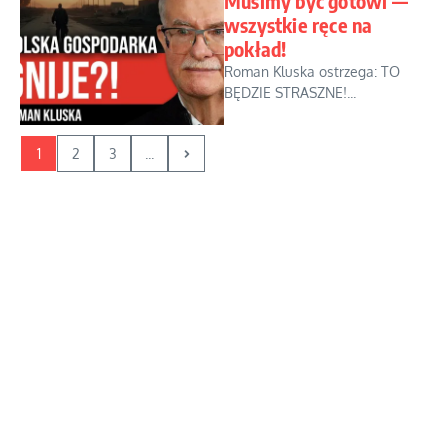
Musimy być gotowi —
wszystkie ręce na
pokład!
Roman Kluska ostrzega: TO
BĘDZIE STRASZNE!...
1
2
3
...