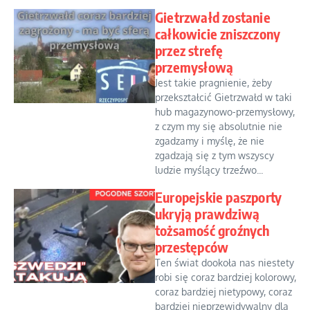
Gietrzwałd zostanie
całkowicie zniszczony
przez strefę
przemysłową
Jest takie pragnienie, żeby
przekształcić Gietrzwałd w taki
hub magazynowo-przemysłowy,
z czym my się absolutnie nie
zgadzamy i myślę, że nie
zgadzają się z tym wszyscy
ludzie myślący trzeźwo...
Europejskie paszporty
ukryją prawdziwą
tożsamość groźnych
przestępców
Ten świat dookoła nas niestety
robi się coraz bardziej kolorowy,
coraz bardziej nietypowy, coraz
bardziej nieprzewidywalny dla