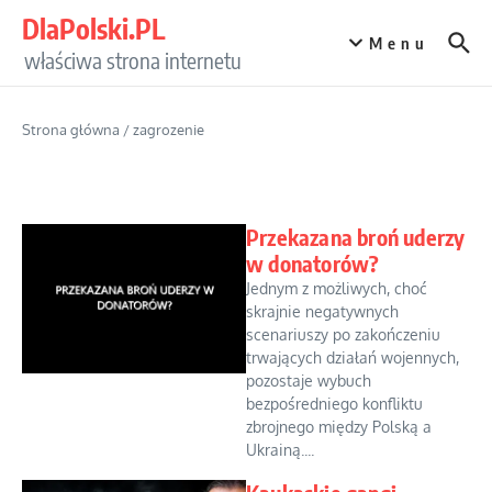
Przejdź do treści
DlaPolski.PL
Menu
właściwa strona internetu
Strona główna
/
zagrozenie
Przekazana broń uderzy
w donatorów?
Jednym z możliwych, choć
skrajnie negatywnych
scenariuszy po zakończeniu
trwających działań wojennych,
pozostaje wybuch
bezpośredniego konfliktu
zbrojnego między Polską a
Ukrainą....