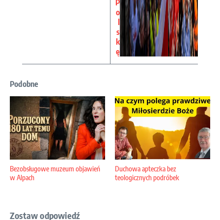
P
o
l
s
k
ę
Podobne
Bezobsługowe muzeum objawień
Duchowa apteczka bez
w Alpach
teologicznych podróbek
Zostaw odpowiedź