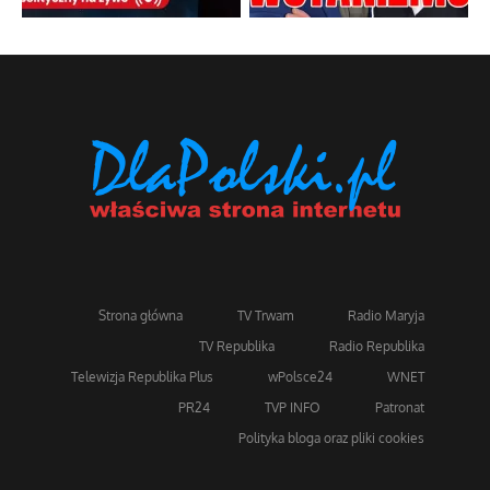
Strona główna
TV Trwam
Radio Maryja
TV Republika
Radio Republika
Telewizja Republika Plus
wPolsce24
WNET
PR24
TVP INFO
Patronat
Polityka bloga oraz pliki cookies