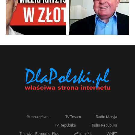
Strona główna
TV Trwam
Radio Maryja
TV Republika
Radio Republika
Telewizja Republika Plus
wPolsce24
WNET