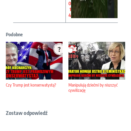
0
1
4
Podobne
Czy Trump jest konserwatystą?
Manipulują dziećmi by niszczyć
cywilizację
Zostaw odpowiedź