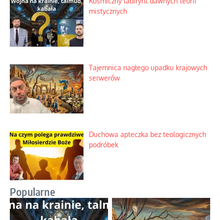
Kosmiczny labirynt dawnych teorii
mistycznych
Tajemnica nagłego upadku krajowych
serwerów
Duchowa apteczka bez teologicznych
podróbek
Popularne