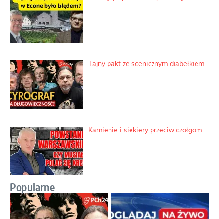
Tajny pakt ze scenicznym diabełkiem
Kamienie i siekiery przeciw czołgom
Popularne