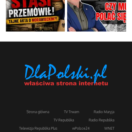
Strona główna
TV Trwam
Radio Maryja
TV Republika
Radio Republika
Telewizja Republika Plus
wPolsce24
WNET