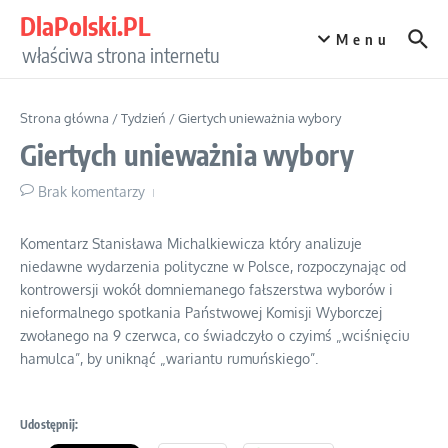
Przejdź do treści
DlaPolski.PL
Menu
właściwa strona internetu
Strona główna
/
Tydzień
/
Giertych unieważnia wybory
Giertych unieważnia wybory
Brak komentarzy
Komentarz Stanisława Michalkiewicza który analizuje
niedawne wydarzenia polityczne w Polsce, rozpoczynając od
kontrowersji wokół domniemanego fałszerstwa wyborów i
nieformalnego spotkania Państwowej Komisji Wyborczej
zwołanego na 9 czerwca, co świadczyło o czyimś „wciśnięciu
hamulca”, by uniknąć „wariantu rumuńskiego”.
Udostępnij: