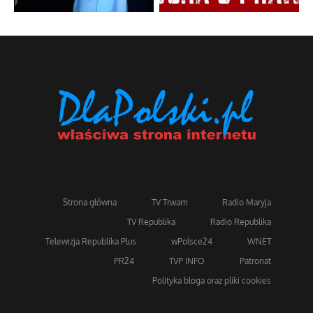
Strona główna
TV Trwam
Radio Maryja
TV Republika
Radio Republika
Telewizja Republika Plus
wPolsce24
WNET
PR24
TVP INFO
Patronat
Polityka bloga oraz pliki cookies