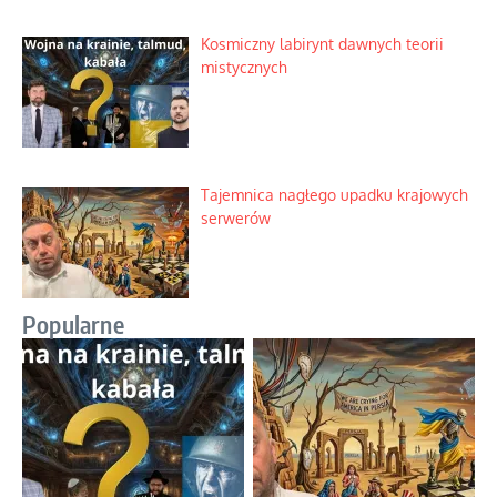
Kosmiczny labirynt dawnych teorii
mistycznych
Tajemnica nagłego upadku krajowych
serwerów
Popularne