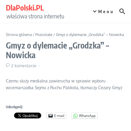
Przejdź do treści
DlaPolski.PL
Menu
właściwa strona internetu
Strona główna
/
Pozostałe
/
Gmyz o dylemacie „Grodzka” – Nowicka
Gmyz o dylemacie „Grodzka” –
Nowicka
2 komentarze
Czemu służy medialna zawierucha w sprawie wyboru
wicemarszałka Sejmu z Ruchu Palikota, tłumaczy Cezary Gmyz
Udostępnij:
E-mail
WhatsApp