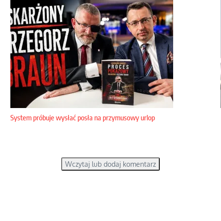
System próbuje wysłać posła na przymusowy urlop
Wczytaj lub dodaj komentarz