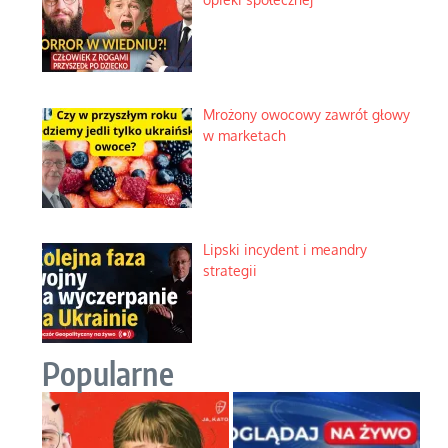
Mrożony owocowy zawrót głowy
w marketach
Lipski incydent i meandry
strategii
Popularne