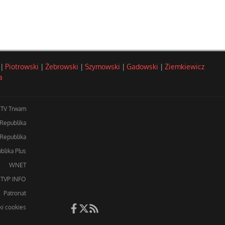
|
Piotrowski
|
Żebrowski
|
Szymowski
|
Gadowski
|
Ziemkiewicz
a
TV Trwam
 Republika
Republika
blika Plus
WNET
TVP INFO
Patronat
iki cookies