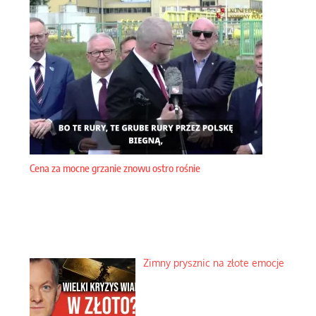
Cena za mocne grzanie znowu ostro rośnie
Zimny prysznic na złote emocje