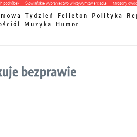
dróbek
Słowiańskie wybraniectwo w krzywym zwierciadle
Mrożony owocowy z
zmowa
Tydzień
Felieton
Polityka
Re
ościół
Muzyka
Humor
uje bezprawie