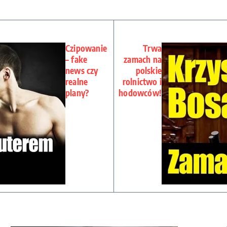
Czipowanie
Trwa
– fake
zamach na
news czy
polskie
realne
rolnictwo i
plany?
hodowców!