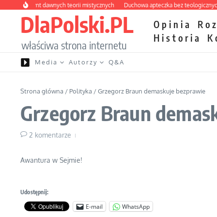
Przejdź do treści
ny labirynt dawnych teorii mistycznych
Duchowa apteczka bez teologicznych po
DlaPolski.PL
Opinia
Ro
Historia
K
właściwa strona internetu
Media
Autorzy
Q&A
Strona główna
/
Polityka
/
Grzegorz Braun demaskuje bezprawie
Grzegorz Braun demask
2 komentarze
Awantura w Sejmie!
Udostępnij:
E-mail
WhatsApp