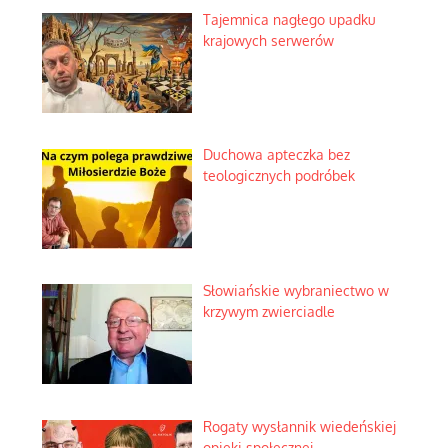
Tajemnica nagłego upadku
krajowych serwerów
Duchowa apteczka bez
teologicznych podróbek
Słowiańskie wybraniectwo w
krzywym zwierciadle
Rogaty wysłannik wiedeńskiej
opieki społecznej