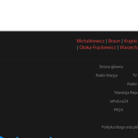
Michalkiewicz
|
Braun
|
Krajski
|
Otoka-Frąckiewicz
|
Warzech
Strona główna
Radio Maryja
TV
Radio 
Telewizja Repu
wPolsce24
PR24
Polityka bloga oraz pl