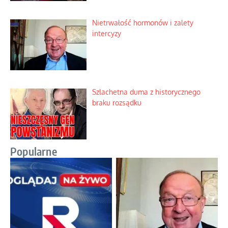
Nietrwałość hormonów i zalety
intercyzy
Szlachetna duma z historycznego
braku rozsądku
Popularne