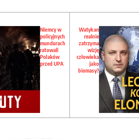
Niemcy w
Watykan
policyjnych
realnie
mundurach
zatrzyma
ratowali
wizję
Polaków
człowieka
przed UPA
jako
biomasy?