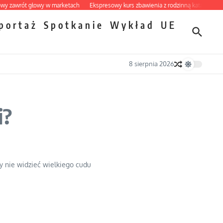
rót głowy w marketach
Ekspresowy kurs zbawienia z rodzinną katastrofą
Dob
portaż
Spotkanie
Wykład
UE
8 sierpnia 2026
i?
y nie widzieć wielkiego cudu