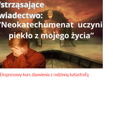
Ekspresowy kurs zbawienia z rodzinną katastrofą