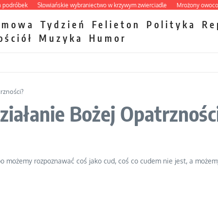
róbek
Słowiańskie wybraniectwo w krzywym zwierciadle
Mrożony owocowy zaw
zmowa
Tydzień
Felieton
Polityka
Re
ościół
Muzyka
Humor
trzności?
działanie Bożej Opatrznośc
bo możemy rozpoznawać coś jako cud, coś co cudem nie jest, a możem