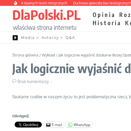
Przejdź do treści
 labirynt dawnych teorii mistycznych
Duchowa apteczka bez teologicznych pod
DlaPolski.PL
Opinia
Ro
Historia
K
właściwa strona internetu
Media
Autorzy
Q&A
Strona główna
/
Wykład
/
Jak logicznie wyjaśnić działanie Bożej Opa
Jak logicznie wyjaśnić 
Brak komentarzy
Szukanie cudów w naszym życiu to jest problematyczna rzecz, 
Udostępnij:
E-mail
WhatsApp