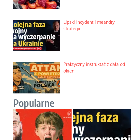
Lipski incydent i meandry
strategii
Praktyczny instruktaż z dala od
okien
Popularne