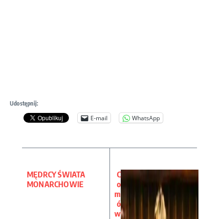
Udostępnij:
E-mail
WhatsApp
MĘDRCY ŚWIATA
C
MONARCHOWIE
o
m
ó
w