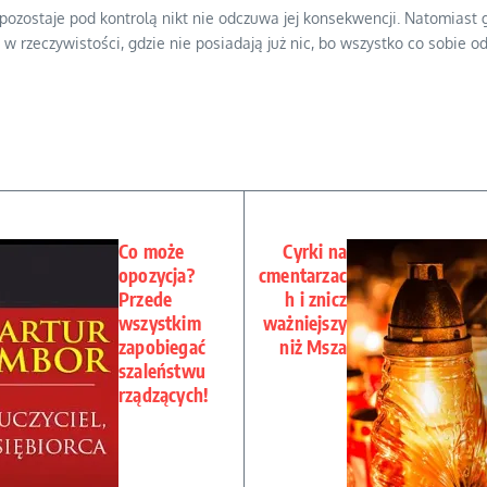
ozostaje pod kontrolą nikt nie odczuwa jej konsekwencji. Natomiast gd
w rzeczywistości, gdzie nie posiadają już nic, bo wszystko co sobie odł
Co może
Cyrki na
opozycja?
cmentarzac
Przede
h i znicz
wszystkim
ważniejszy
zapobiegać
niż Msza
szaleństwu
rządzących!