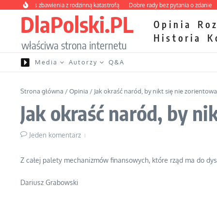
Przejdź do treści
owy kurs zbawienia z rodzinną katastrofą
Dobre rady bez pytania o zdanie
Nie
DlaPolski.PL
Opinia
Ro
Historia
K
właściwa strona internetu
Media
Autorzy
Q&A
Strona główna
/
Opinia
/
Jak okraść naród, by nikt się nie zorientował
Jak okraść naród, by nik
Jeden komentarz
Z całej palety mechanizmów finansowych, które rząd ma do dyspo
Dariusz Grabowski