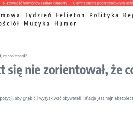
trwałość hormonów i zalety intercyzy
Ciemna strona podręcznikowych mitów his
zmowa
Tydzień
Felieton
Polityka
Re
ościół
Muzyka
Humor
, że coś stracił?
t się nie zorientował, że co
zycji, aby gnębić i wyzyskiwać obywateli inflacja jest najniebezpiecz