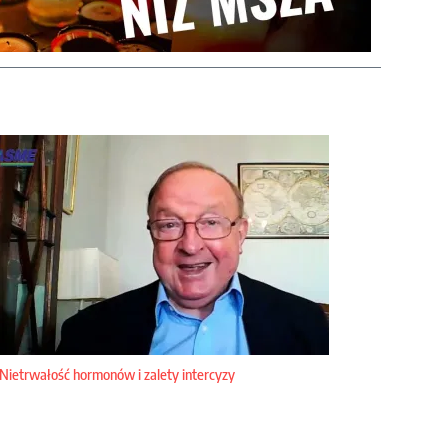
Nietrwałość hormonów i zalety intercyzy