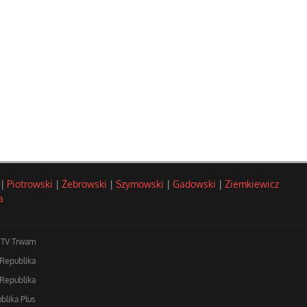
|
Piotrowski
|
Żebrowski
|
Szymowski
|
Gadowski
|
Ziemkiewicz
a
TV Trwam
 Republika
Republika
blika Plus