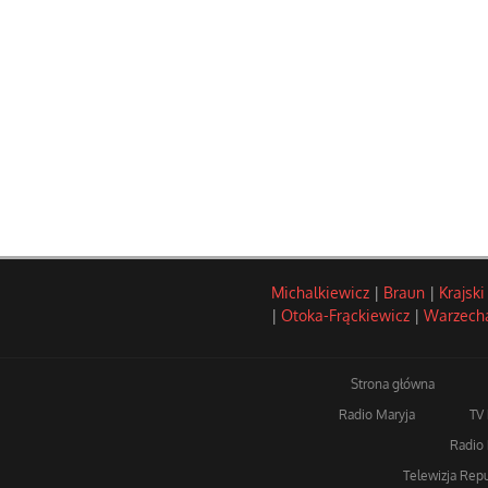
Michalkiewicz
|
Braun
|
Krajski
|
Otoka-Frąckiewicz
|
Warzech
Strona główna
Radio Maryja
TV
Radio 
Telewizja Repu