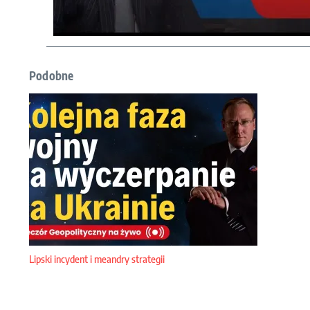
Podobne
Lipski incydent i meandry strategii