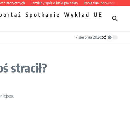
torycznych
Familijny spór o biskupie sakry
Papieskie innowacje w tradycyjny
portaż
Spotkanie
Wykład
UE
7 sierpnia 2026
ś stracił?
niejsza.