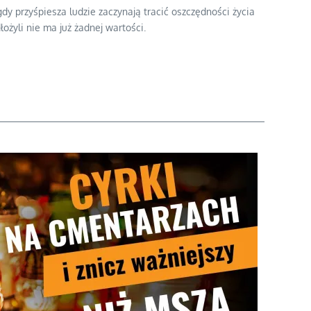
y przyśpiesza ludzie zaczynają tracić oszczędności życia
ożyli nie ma już żadnej wartości.