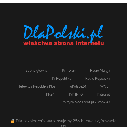
Strona główna
TV Trwam
Radio Maryja
TV Republika
Radio Republika
Telewizja Republika Plus
wPolsce24
WNET
PR24
TVP INFO
Patronat
Polityka bloga oraz pliki cookies
Dla bezpieczeństwa stosujemy 256-bitowe szyfrowanie
SSL