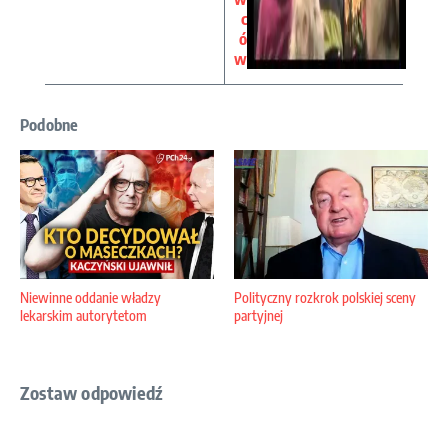
c
ó
w
Podobne
Niewinne oddanie władzy
Polityczny rozkrok polskiej sceny
lekarskim autorytetom
partyjnej
Zostaw odpowiedź