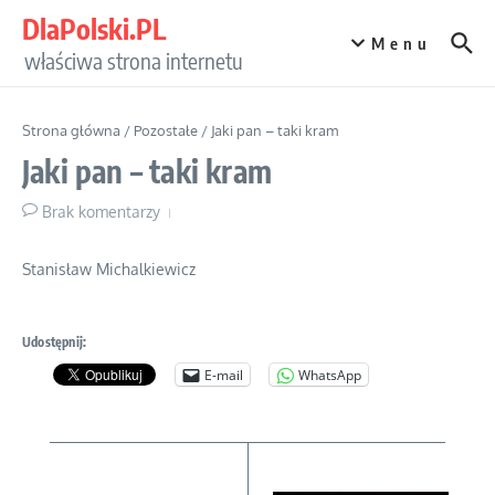
Przejdź do treści
DlaPolski.PL
Menu
właściwa strona internetu
Strona główna
/
Pozostałe
/
Jaki pan – taki kram
Jaki pan – taki kram
Brak komentarzy
Stanisław Michalkiewicz
Udostępnij:
E-mail
WhatsApp