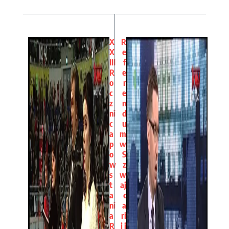
X
R
X
e
III
f
R
e
o
r
c
e
z
n
ni
d
c
u
a
m
p
w
o
S
w
z
s
w
t
aj
a
c
ni
a
a
ri
R
i i