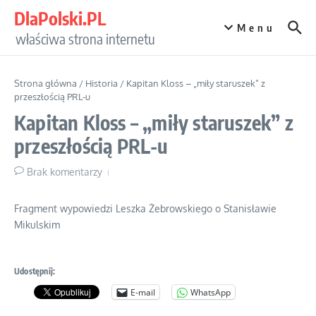
Przejdź do treści
DlaPolski.PL
Menu
właściwa strona internetu
Strona główna
/
Historia
/
Kapitan Kloss – „miły staruszek” z
przeszłością PRL-u
Kapitan Kloss – „miły staruszek” z
przeszłością PRL-u
Brak komentarzy
Fragment wypowiedzi Leszka Żebrowskiego o Stanisławie
Mikulskim
Udostępnij:
E-mail
WhatsApp