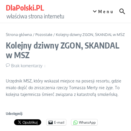
Przejdź do treści
DlaPolski.PL
Menu
właściwa strona internetu
Strona główna
/
Pozostałe
/
Kolejny dziwny ZGON, SKANDAL w MSZ
Kolejny dziwny ZGON, SKANDAL
w MSZ
Brak komentarzy
Urzędnik MSZ, który wskazał miejsce na posesji resortu, gdzie
miało dojść do zniszczenia rzeczy Tomasza Merty nie żyje. To
kolejna tajemnicza śmierć związana z katastrofą smoleńską.
Udostępnij:
E-mail
WhatsApp