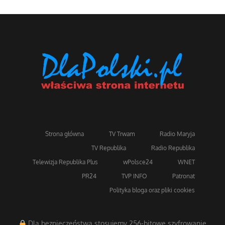
Strona główna
TV Trwam
Radio Maryja
TV Republika
Radio Republika
Telewizja Republika Plus
wPolsce24
WNET
PR24
TVP INFO
Patronat
Polityka bloga oraz pliki cookies
Dla bezpieczeństwa stosujemy 256-bitowe szyfrowanie