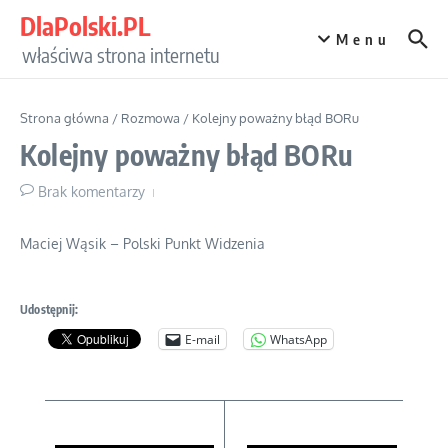
Przejdź do treści
DlaPolski.PL
Menu
właściwa strona internetu
Strona główna
/
Rozmowa
/
Kolejny poważny błąd BORu
Kolejny poważny błąd BORu
Brak komentarzy
Maciej Wąsik – Polski Punkt Widzenia
Udostępnij:
E-mail
WhatsApp