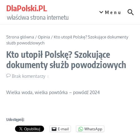
Przejdź do treści
DlaPolski.PL
Menu
właściwa strona internetu
Strona główna
/
Opinia
/
Kto utopił Polskę? Szokujące dokumenty
służb powodziowych
Kto utopił Polskę? Szokujące
dokumenty służb powodziowych
Brak komentarzy
Wielka woda, wielka powtórka – powódź 2024
Udostępnij:
E-mail
WhatsApp