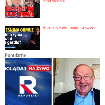
braku rozsądku
Najdroższy morski kranik na świecie
Popularne