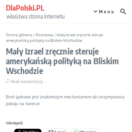
Przejdź do treści
DlaPolski.PL
Menu
właściwa strona internetu
Strona główna
/
Rozmowa
/
Mały Izrael zręcznie steruje
amerykańską polityką na Bliskim Wschodzie
Mały Izrael zręcznie steruje
amerykańską polityką na Bliskim
Wschodzie
Brak komentarzy
Broń jądrowa jest znakomitym mechanizmem do utrzymywania
pokoju na świecie
Udostępnij:
E-mail
WhatsApp