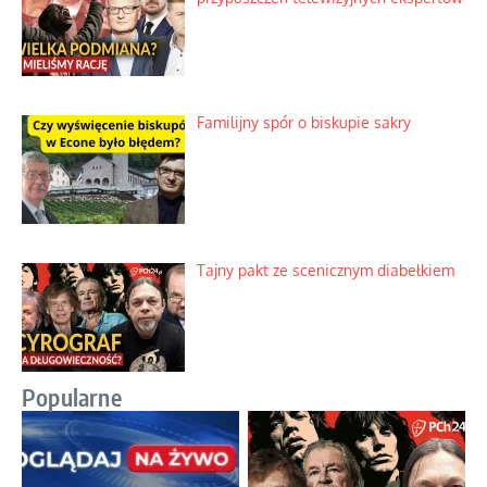
Familijny spór o biskupie sakry
Tajny pakt ze scenicznym diabełkiem
Popularne