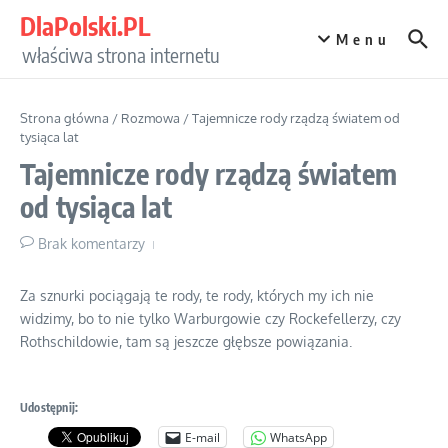
Przejdź do treści
DlaPolski.PL
Menu
właściwa strona internetu
Strona główna
/
Rozmowa
/
Tajemnicze rody rządzą światem od
tysiąca lat
Tajemnicze rody rządzą światem
od tysiąca lat
Brak komentarzy
Za sznurki pociągają te rody, te rody, których my ich nie
widzimy, bo to nie tylko Warburgowie czy Rockefellerzy, czy
Rothschildowie, tam są jeszcze głębsze powiązania.
Udostępnij:
E-mail
WhatsApp