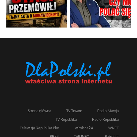
Strona główna
TV Trwam
Radio Maryja
TV Republika
Radio Republika
Telewizja Republika Plus
wPolsce24
WNET
PR24
TVP INFO
Patronat