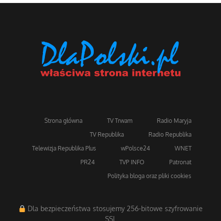
Strona główna
TV Trwam
Radio Maryja
TV Republika
Radio Republika
Telewizja Republika Plus
wPolsce24
WNET
PR24
TVP INFO
Patronat
Polityka bloga oraz pliki cookies
Dla bezpieczeństwa stosujemy 256-bitowe szyfrowanie
SSL