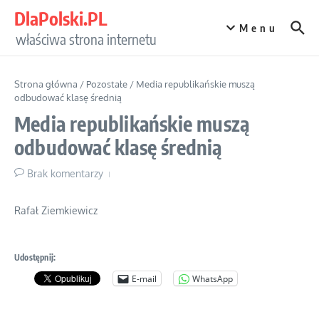
Przejdź do treści
DlaPolski.PL
Menu
właściwa strona internetu
Strona główna
/
Pozostałe
/
Media republikańskie muszą
odbudować klasę średnią
Media republikańskie muszą
odbudować klasę średnią
Brak komentarzy
Rafał Ziemkiewicz
Udostępnij:
E-mail
WhatsApp