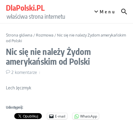
Przejdź do treści
DlaPolski.PL
Menu
właściwa strona internetu
Strona główna
/
Rozmowa
/
Nic się nie należy Żydom amerykańskim
od Polski
Nic się nie należy Żydom
amerykańskim od Polski
2 komentarze
Lech Jęczmyk
Udostępnij:
E-mail
WhatsApp