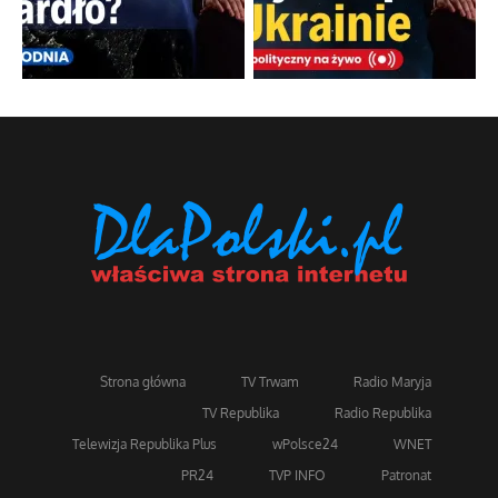
Strona główna
TV Trwam
Radio Maryja
TV Republika
Radio Republika
Telewizja Republika Plus
wPolsce24
WNET
PR24
TVP INFO
Patronat