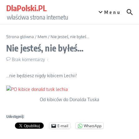
Przejdź do treści
DlaPolski.PL
Menu
właściwa strona internetu
Strona główna
/
Mem
/
Nie jesteś, nie byłeś…
Nie jesteś, nie byłeś…
Brak komentarzy
…nie będziesz nigdy kibicem Lechii!
Od kibiców do Donalda Tuska
Udostępnij:
E-mail
WhatsApp