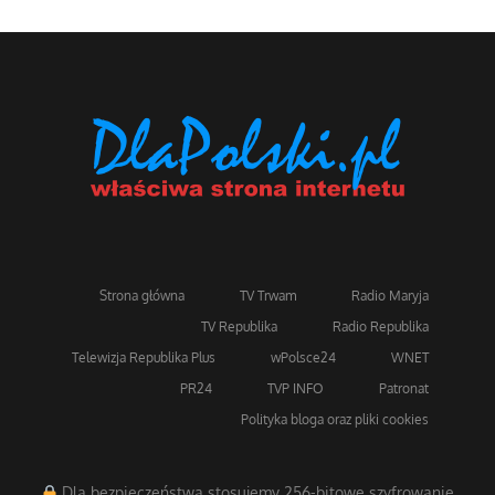
Strona główna
TV Trwam
Radio Maryja
TV Republika
Radio Republika
Telewizja Republika Plus
wPolsce24
WNET
PR24
TVP INFO
Patronat
Polityka bloga oraz pliki cookies
Dla bezpieczeństwa stosujemy 256-bitowe szyfrowanie