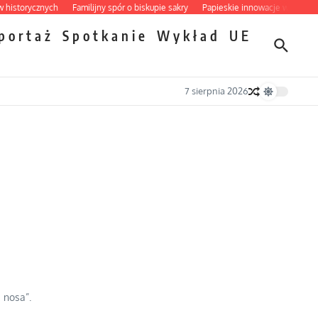
orycznych
Familijny spór o biskupie sakry
Papieskie innowacje w tradycyjnym 
portaż
Spotkanie
Wykład
UE
7 sierpnia 2026
 nosa”.