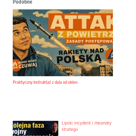
Podobne
Praktyczny instruktaż z dala od okien
Lipski incydent i meandry
strategii