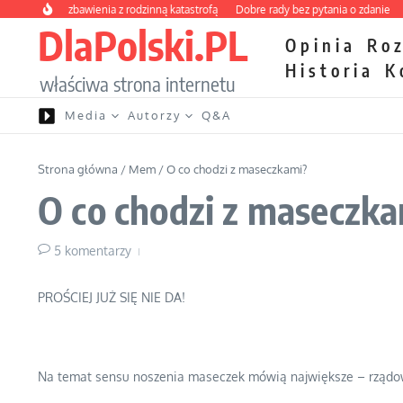
Przejdź do treści
y kurs zbawienia z rodzinną katastrofą
Dobre rady bez pytania o zdanie
Nietr
DlaPolski.PL
Opinia
Ro
Historia
K
właściwa strona internetu
Media
Autorzy
Q&A
Strona główna
/
Mem
/
O co chodzi z maseczkami?
O co chodzi z maseczk
5 komentarzy
PROŚCIEJ JUŻ SIĘ NIE DA!
Na temat sensu noszenia maseczek mówią największe – rządowe 