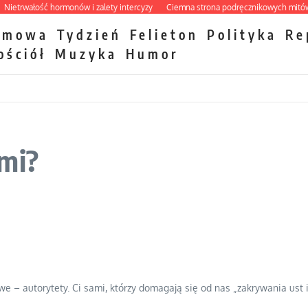
wałość hormonów i zalety intercyzy
Ciemna strona podręcznikowych mitów hist
zmowa
Tydzień
Felieton
Polityka
Re
ościół
Muzyka
Humor
ami?
– autorytety. Ci sami, którzy domagają się od nas „zakrywania ust i