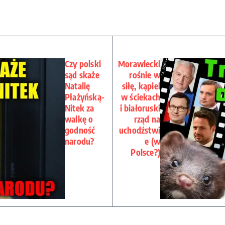
Czy polski
Morawiecki
sąd skaże
rośnie w
Natalię
siłę, kąpiel
Płażyńską-
w ściekach
Nitek za
i białoruski
walkę o
rząd na
godność
uchodźstwi
narodu?
e (w
Polsce?)