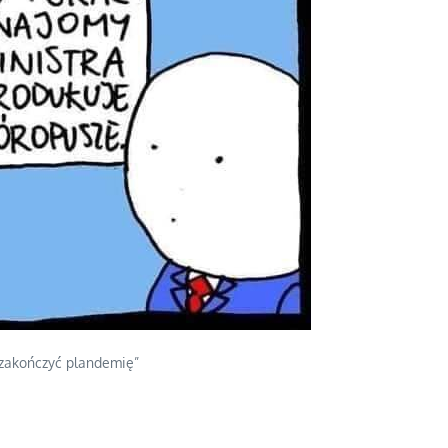
„zakończyć plandemię”