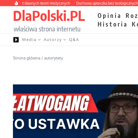
Przejdź do treści
birynt dawnych teorii mistycznych
Duchowa apteczka bez teologicznych podrób
DlaPolski.PL
Opinia
Ro
Historia
K
właściwa strona internetu
Media
Autorzy
Q&A
Strona główna
/
autorytety