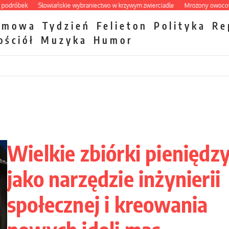
ek
Słowiańskie wybraniectwo w krzywym zwierciadle
Mrożony owocowy zawró
zmowa
Tydzień
Felieton
Polityka
Re
ościół
Muzyka
Humor
Wielkie zbiórki pieniędz
jako narzędzie inżynierii
społecznej i kreowania