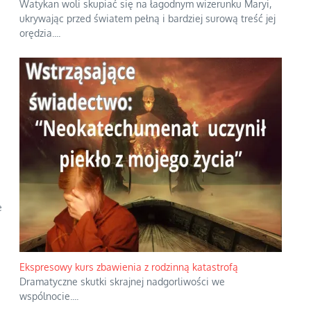
Watykan woli skupiać się na łagodnym wizerunku Maryi,
ukrywając przed światem pełną i bardziej surową treść jej
orędzia.
...
e
Ekspresowy kurs zbawienia z rodzinną katastrofą
Dramatyczne skutki skrajnej nadgorliwości we
wspólnocie.
...