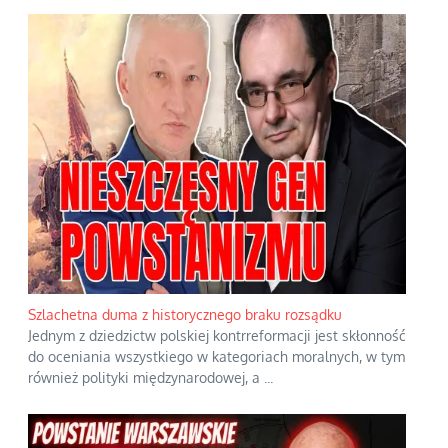
Szlachetna duma z historycznego braku rozsądku
Jednym z dziedzictw polskiej kontrreformacji jest skłonność
do oceniania wszystkiego w kategoriach moralnych, w tym
również polityki międzynarodowej, a
...