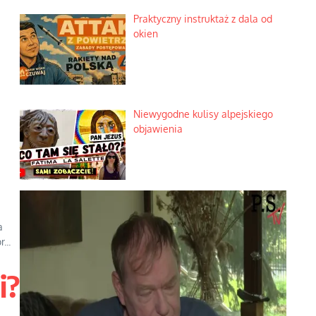
Praktyczny instruktaż z dala od
okien
Niewygodne kulisy alpejskiego
objawienia
a
...
i?