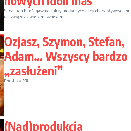
nowych idoli mas
Sebastian Pitoń ujawnia kulisy medialnych akcji charytatywnych or
ich związek z wielkim biznesem....
Ozjasz, Szymon, Stefan,
Adam… Wszyscy bardzo
„zasłużeni”
Rodzinka PRL…...
(Nad)produkcja