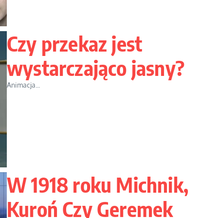
Czy przekaz jest
wystarczająco jasny?
Animacja...
W 1918 roku Michnik,
Kuroń Czy Geremek