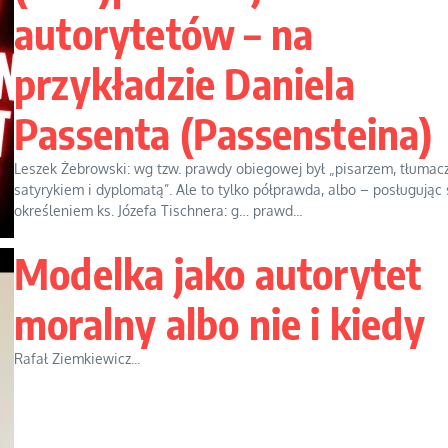
autorytetów – na
przykładzie Daniela
Passenta (Passensteina)
Leszek Żebrowski: wg tzw. prawdy obiegowej był „pisarzem, tłumac
satyrykiem i dyplomatą”. Ale to tylko półprawda, albo – posługując 
określeniem ks. Józefa Tischnera: g… prawd...
Modelka jako autorytet
moralny albo nie i kiedy
Rafał Ziemkiewicz...