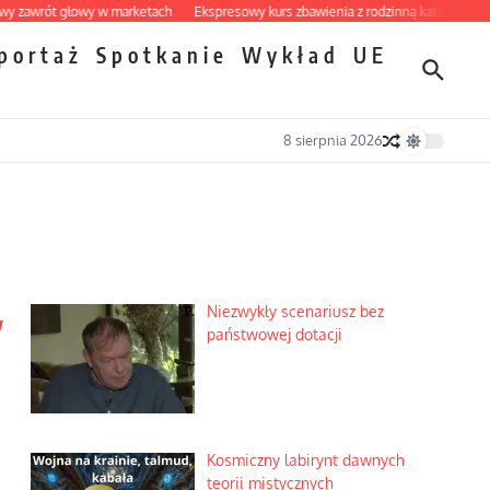
t głowy w marketach
Ekspresowy kurs zbawienia z rodzinną katastrofą
Dobre 
portaż
Spotkanie
Wykład
UE
8 sierpnia 2026
y
Niezwykły scenariusz bez
państwowej dotacji
Kosmiczny labirynt dawnych
teorii mistycznych