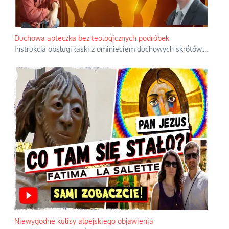
Duchowa apteczka bez teologicznych podróbek
Instrukcja obsługi łaski z ominięciem duchowych skrótów.
...
Niewygodne kulisy alpejskiego objawienia