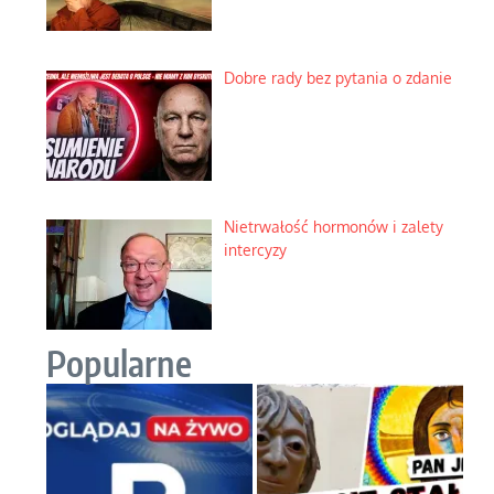
Dobre rady bez pytania o zdanie
Nietrwałość hormonów i zalety
intercyzy
Popularne