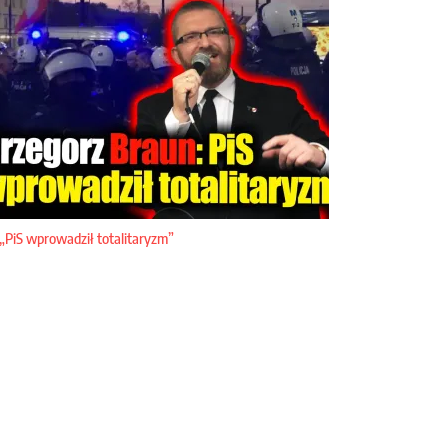
„PiS wprowadził totalitaryzm”