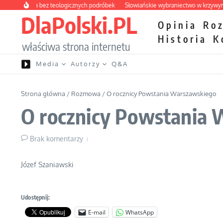
Przejdź do treści
apteczka bez teologicznych podróbek
Słowiańskie wybraniectwo w krzywym zwie
DlaPolski.PL
Opinia
Ro
Historia
K
właściwa strona internetu
Media
Autorzy
Q&A
Strona główna
/
Rozmowa
/
O rocznicy Powstania Warszawskiego
O rocznicy Powstania
Brak komentarzy
Józef Szaniawski
Udostępnij:
E-mail
WhatsApp