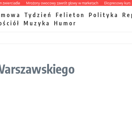
rciadle
Mrożony owocowy zawrót głowy w marketach
Ekspresowy kurs zbawie
zmowa
Tydzień
Felieton
Polityka
Re
ościół
Muzyka
Humor
 Warszawskiego