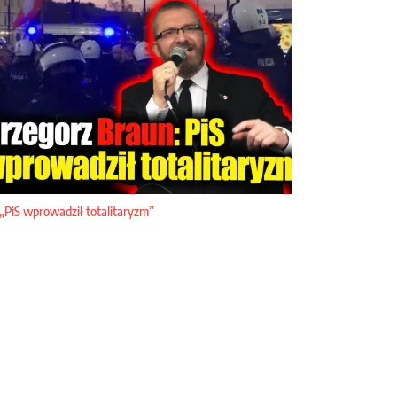
„PiS wprowadził totalitaryzm”