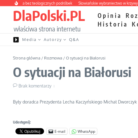
Przejdź do treści
apteczka bez teologicznych podróbek
Słowiańskie wybraniectwo w krzywym zwi
DlaPolski.PL
Opinia
Ro
Historia
K
właściwa strona internetu
Media
Autorzy
Q&A
Strona główna
/
Rozmowa
/
O sytuacji na Białorusi
O sytuacji na Białorusi
Brak komentarzy
Były doradca Prezydenta Lecha Kaczyńskiego Michał Dworczyk
Udostępnij:
E-mail
WhatsApp