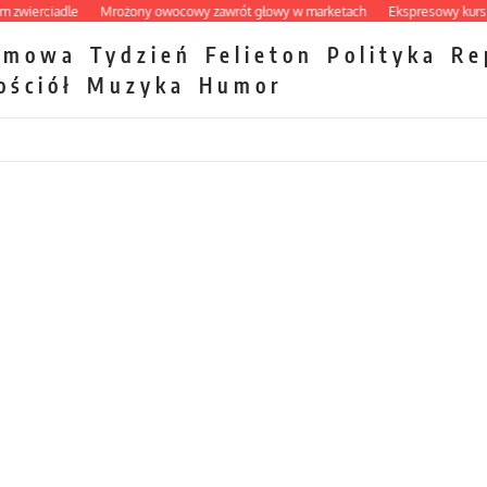
erciadle
Mrożony owocowy zawrót głowy w marketach
Ekspresowy kurs zbawi
zmowa
Tydzień
Felieton
Polityka
Re
ościół
Muzyka
Humor