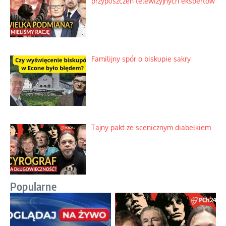
przypuszczeń telewizyjnych ekspertów
Familijny spór o biskupie sakry
Tajny pakt ze scenicznym diabełkiem
Popularne