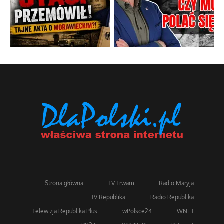
Strona główna
TV Trwam
Radio Maryja
TV Republika
Radio Republika
Telewizja Republika Plus
wPolsce24
WNET