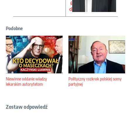
ś
ci
Podobne
Niewinne oddanie władzy
Polityczny rozkrok polskiej sceny
lekarskim autorytetom
partyjnej
Zostaw odpowiedź