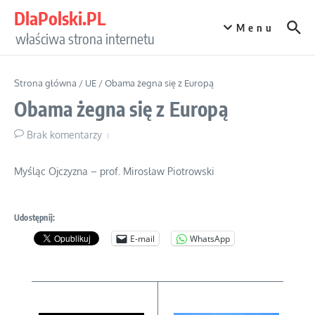
Przejdź do treści
DlaPolski.PL
Menu
właściwa strona internetu
Strona główna
/
UE
/
Obama żegna się z Europą
Obama żegna się z Europą
Brak komentarzy
Myśląc Ojczyzna – prof. Mirosław Piotrowski
Udostępnij:
E-mail
WhatsApp