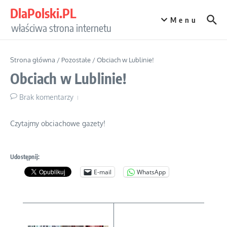
Przejdź do treści
DlaPolski.PL
Menu
właściwa strona internetu
Strona główna
/
Pozostałe
/
Obciach w Lublinie!
Obciach w Lublinie!
Brak komentarzy
Czytajmy obciachowe gazety!
Udostępnij:
E-mail
WhatsApp