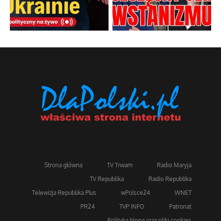
Strona główna
TV Trwam
Radio Maryja
TV Republika
Radio Republika
Telewizja Republika Plus
wPolsce24
WNET
PR24
TVP INFO
Patronat
Polityka bloga oraz pliki cookies