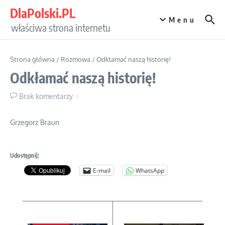
Przejdź do treści
DlaPolski.PL
Menu
właściwa strona internetu
Strona główna
/
Rozmowa
/
Odkłamać naszą historię!
Odkłamać naszą historię!
Brak komentarzy
Grzegorz Braun
Udostępnij:
E-mail
WhatsApp