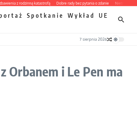
enia z rodzinną katastrofą
Dobre rady bez pytania o zdanie
Nietrwałość horm
portaż
Spotkanie
Wykład
UE
7 sierpnia 2026
z Orbanem i Le Pen ma