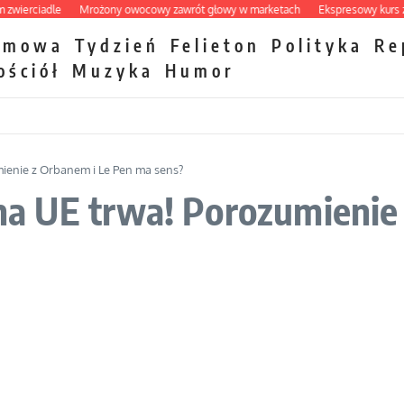
erciadle
Mrożony owocowy zawrót głowy w marketach
Ekspresowy kurs zbawi
zmowa
Tydzień
Felieton
Polityka
Re
ościół
Muzyka
Humor
enie z Orbanem i Le Pen ma sens?
 UE trwa! Porozumienie 