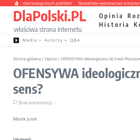
Przejdź do treści
 apteczka bez teologicznych podróbek
Słowiańskie wybraniectwo w krzywym zwi
DlaPolski.PL
Opinia
Ro
Historia
K
właściwa strona internetu
Media
Autorzy
Q&A
Strona główna
/
Opinia
/
OFENSYWA ideologiczna UE trwa! Porozumi
OFENSYWA ideologiczna
sens?
Brak komentarzy
Marek Jurek
Udostępnij: