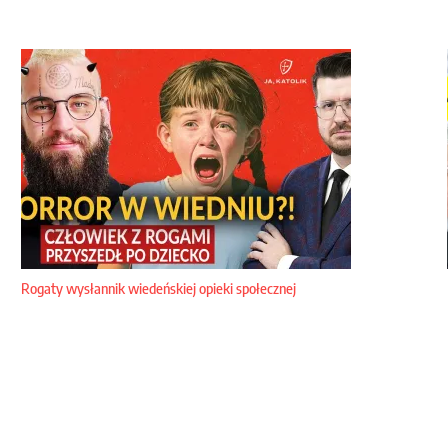
Rogaty wysłannik wiedeńskiej opieki społecznej