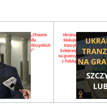
„Otwarte
Ukraina
dla
blokuje
Wszystkich
tranzyt
!”
kolejowy
na granicy
z Polską